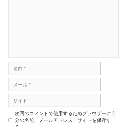
メ
ン
ト
名
前
メ
ー
ル
サ
イ
ト
次回のコメントで使用するためブラウザーに自
分の名前、メールアドレス、サイトを保存す
る。