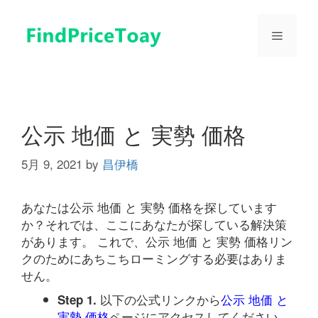
コ
ン
メ
テ
ン
ツ
ニ
へ
ス
ュ
キ
公示 地価 と 実勢 価格
ッ
プ
5月 9, 2021
by
昌伊橋
ー
あなたは公示 地価 と 実勢 価格を探しています
か？それでは、ここにあなたが探している解決策
があります。 これで、公示 地価 と 実勢 価格リン
クのためにあちこちローミングする必要はありま
せん。
以下の公式リンクから
公示 地価 と
Step 1.
実勢 価格
ページにアクセスしてください。