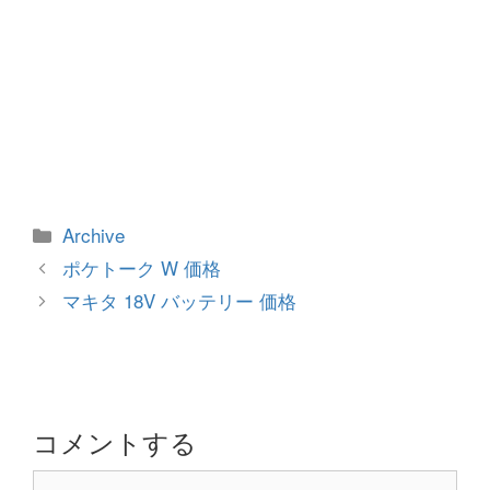
カ
Archive
テ
投
ポケトーク W 価格
ゴ
稿
マキタ 18V バッテリー 価格
リ
ナ
ー
ビ
ゲ
ー
シ
コメントする
ョ
コ
ン