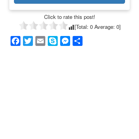
Click to rate this post!
[Total:
0
Average:
0
]
F
T
E
S
M
共
a
wi
m
ky
e
有
c
tt
ail
p
ss
e
er
e
e
b
n
o
g
o
er
k