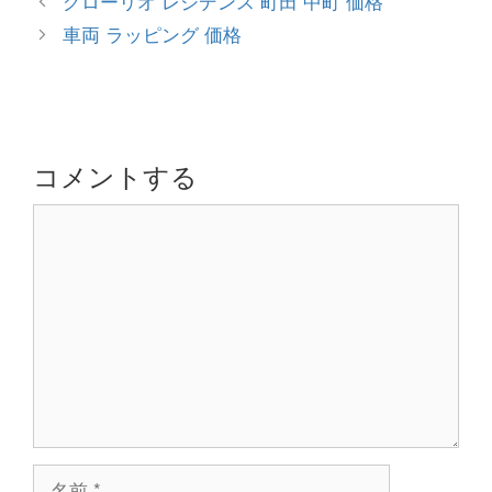
グローリオ レジデンス 町田 中町 価格
ゴ
稿
車両 ラッピング 価格
リ
ナ
ー
ビ
ゲ
ー
シ
コメントする
ョ
コ
ン
メ
ン
ト
名