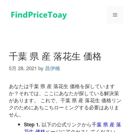
コ
ン
メ
テ
ン
ツ
ニ
へ
ス
ュ
キ
千葉 県 産 落花生 価格
ッ
プ
5月 28, 2021
by
昌伊橋
ー
あなたは千葉 県 産 落花生 価格を探しています
か？それでは、ここにあなたが探している解決策
があります。 これで、千葉 県 産 落花生 価格リン
クのためにあちこちローミングする必要はありま
せん。
以下の公式リンクから
千葉 県 産 落
Step 1.
花生 価格
ページにアクセスしてください。