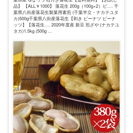
品】 【ALL￥1000】 落花生 200g（100g×2）ピ…. 千
葉県八街産落花生製菓用素煎 (千葉半立・ナカテユタ
カ)500g千葉県八街産落花生【剥き ピーナツ ピーナ
ッツ】【落花生…. 2020年度産 新豆 煎ざや (ナカテユ
タカ)1.5kg (500g …