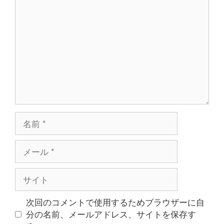
メ
ン
ト
名
前
メ
ー
ル
サ
イ
ト
次回のコメントで使用するためブラウザーに自
分の名前、メールアドレス、サイトを保存す