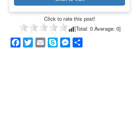
Click to rate this post!
[Total:
0
Average:
0
]
F
T
E
S
M
共
a
wi
m
ky
e
有
c
tt
ail
p
ss
e
er
e
e
b
n
o
g
o
er
k