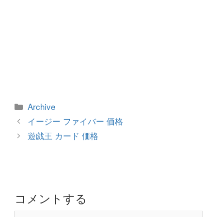
カ
Archive
テ
投
イージー ファイバー 価格
ゴ
稿
遊戯王 カード 価格
リ
ナ
ー
ビ
ゲ
ー
シ
コメントする
ョ
コ
ン