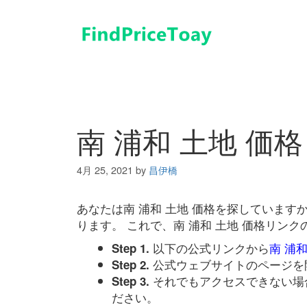
コ
ン
テ
ン
ツ
へ
ス
キ
南 浦和 土地 価格
ッ
プ
4月 25, 2021
by
昌伊橋
あなたは南 浦和 土地 価格を探していま
ります。 これで、南 浦和 土地 価格リン
以下の公式リンクから
南 浦和
Step 1.
公式ウェブサイトのページを
Step 2.
それでもアクセスできない場
Step 3.
ださい。