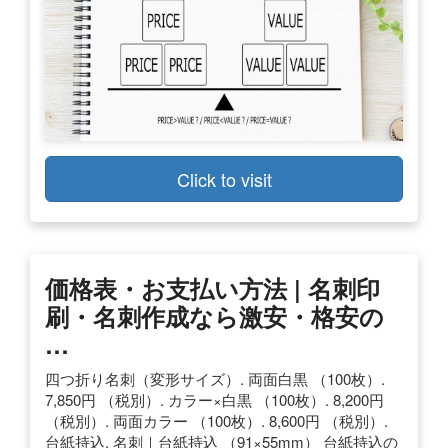
Click to visit
価格
表・お支払い方法 |
名刺
印
刷・
名刺
作成なら激安・格安の
…
四つ折り名刺（変形サイズ）. 両面白黒 （100枚）.
7,850円 （税別）. カラー×白黒 （100枚）. 8,200円
（税別）. 両面カラー （100枚）. 8,600円 （税別）.
台紙持込. 名刺｜台紙持込 （91×55mm） 台紙持込の