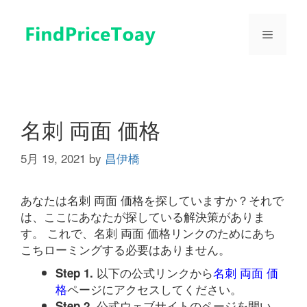
コ
ン
メ
テ
ン
ツ
ニ
へ
ス
ュ
キ
名刺 両面 価格
ッ
プ
5月 19, 2021
by
昌伊橋
ー
あなたは名刺 両面 価格を探していますか？それで
は、ここにあなたが探している解決策がありま
す。 これで、名刺 両面 価格リンクのためにあち
こちローミングする必要はありません。
以下の公式リンクから
名刺 両面 価
Step 1.
格
ページにアクセスしてください。
公式ウェブサイトのページを開い
Step 2.