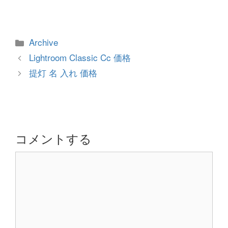
カ
Archive
テ
投
Lightroom Classic Cc 価格
ゴ
稿
提灯 名 入れ 価格
リ
ナ
ー
ビ
ゲ
ー
シ
コメントする
ョ
コ
ン
メ
ン
ト