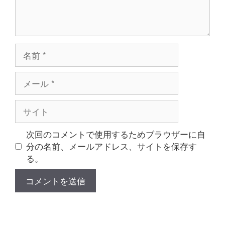
名
前
メ
ー
ル
サ
イ
ト
次回のコメントで使用するためブラウザーに自
分の名前、メールアドレス、サイトを保存す
る。