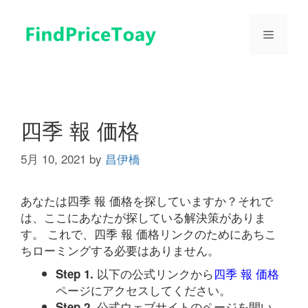
コ
ン
メ
テ
ン
ツ
ニ
へ
ス
ュ
キ
四季 報 価格
ッ
プ
5月 10, 2021
by
昌伊橋
ー
あなたは四季 報 価格を探していますか？それで
は、ここにあなたが探している解決策がありま
す。 これで、四季 報 価格リンクのためにあちこ
ちローミングする必要はありません。
以下の公式リンクから
四季 報 価格
Step 1.
ページにアクセスしてください。
公式ウェブサイトのページを開い
Step 2.