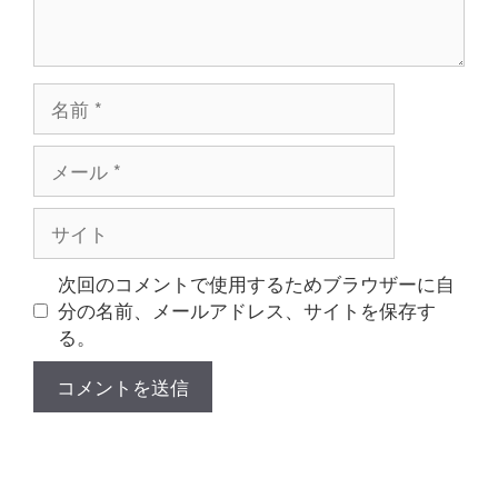
名
前
メ
ー
ル
サ
イ
ト
次回のコメントで使用するためブラウザーに自
分の名前、メールアドレス、サイトを保存す
る。