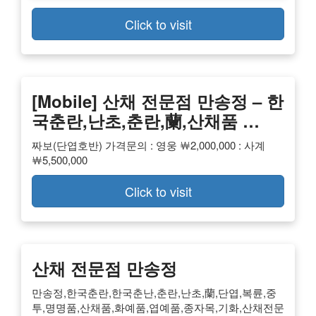
Click to visit
[Mobile] 산채 전문점 만송정 – 한
국춘란,난초,춘란,蘭,산채품 …
짜보(단엽호반) 가격문의 : 영웅 ￦2,000,000 : 사계
￦5,500,000
Click to visit
산채 전문점 만송정
만송정,한국춘란,한국춘난,춘란,난초,蘭,단엽,복륜,중
투,명명품,산채품,화예품,엽예품,종자목,기화,산채전문