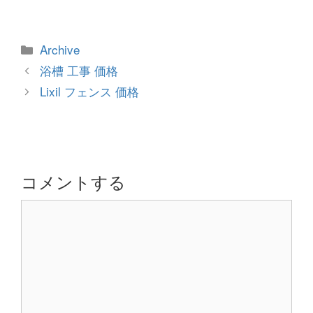
カ
Archive
テ
投
浴槽 工事 価格
ゴ
稿
Lixil フェンス 価格
リ
ナ
ー
ビ
ゲ
ー
シ
コメントする
ョ
コ
ン
メ
ン
ト