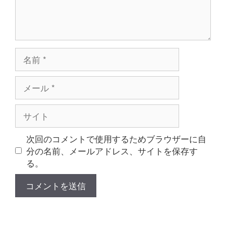
名
前
メ
ー
ル
サ
イ
ト
次回のコメントで使用するためブラウザーに自
分の名前、メールアドレス、サイトを保存す
る。