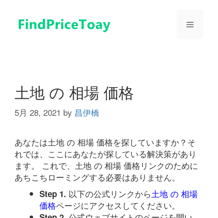
コ
ン
メ
テ
ン
ツ
ニ
へ
ス
ュ
キ
土地 の 相場 価格
ッ
プ
5月 28, 2021
by
昌伊橋
ー
あなたは土地 の 相場 価格を探していますか？そ
れでは、ここにあなたが探している解決策があり
ます。 これで、土地 の 相場 価格リンクのために
あちこちローミングする必要はありません。
以下の公式リンクから
土地 の 相場
Step 1.
価格
ページにアクセスしてください。
公式ウェブサイトのページを開い
Step 2.