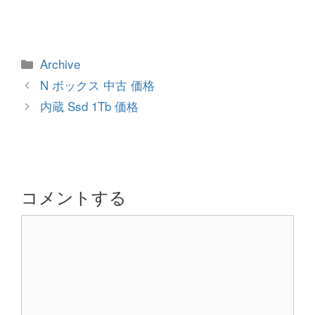
カ
Archive
テ
投
N ボックス 中古 価格
ゴ
稿
内蔵 Ssd 1Tb 価格
リ
ナ
ー
ビ
ゲ
ー
シ
コメントする
ョ
コ
ン
メ
ン
ト