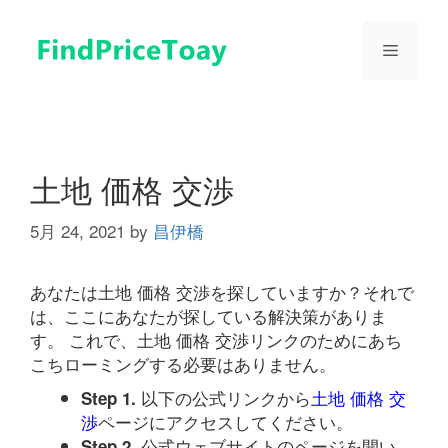
コ
ン
メ
テ
ン
ツ
ニ
へ
ス
ュ
キ
土地 価格 交渉
ッ
プ
5月 24, 2021
by
昌伊橋
ー
あなたは土地 価格 交渉を探していますか？それで
は、ここにあなたが探している解決策がありま
す。 これで、土地 価格 交渉リンクのためにあち
こちローミングする必要はありません。
以下の公式リンクから
土地 価格 交
Step 1.
渉
ページにアクセスしてください。
公式ウェブサイトのページを開い
Step 2.