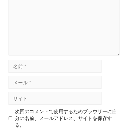
メ
ン
ト
名
前
メ
ー
ル
サ
イ
ト
次回のコメントで使用するためブラウザーに自
分の名前、メールアドレス、サイトを保存す
る。