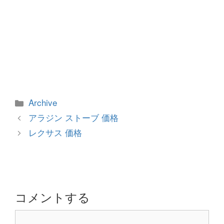
カ
Archive
テ
投
アラジン ストーブ 価格
ゴ
稿
レクサス 価格
リ
ナ
ー
ビ
ゲ
ー
シ
コメントする
ョ
コ
ン