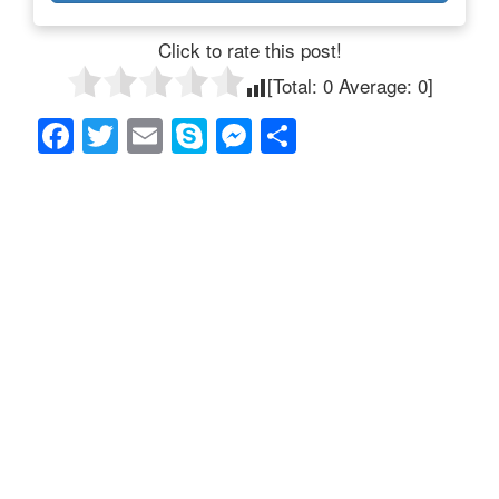
Click to rate this post!
[Total:
0
Average:
0
]
F
T
E
S
M
共
a
wi
m
ky
e
有
c
tt
ail
p
ss
e
er
e
e
b
n
o
g
o
er
k