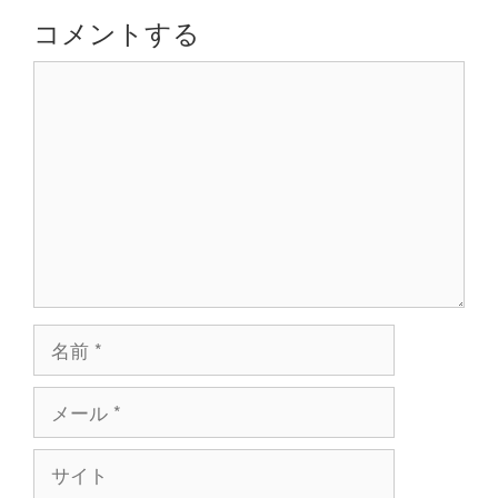
シ
コメントする
ョ
コ
ン
メ
ン
ト
名
前
メ
ー
ル
サ
イ