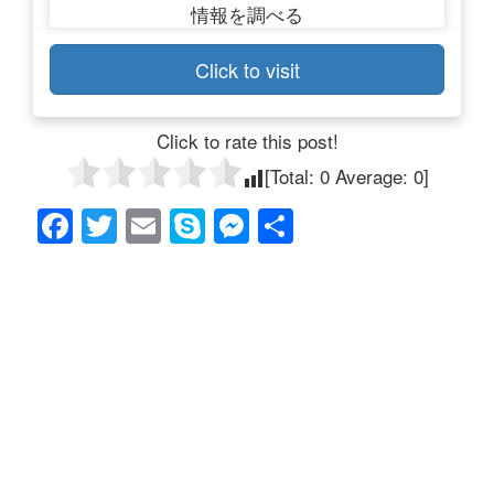
Click to visit
Click to rate this post!
[Total:
0
Average:
0
]
F
T
E
S
M
共
a
wi
m
ky
e
有
c
tt
ail
p
ss
e
er
e
e
b
n
o
g
o
er
k