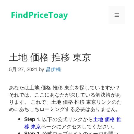
コ
ン
メ
テ
ン
ツ
ニ
へ
ス
ュ
キ
土地 価格 推移 東京
ッ
プ
5月 27, 2021
by
昌伊橋
ー
あなたは土地 価格 推移 東京を探していますか？
それでは、ここにあなたが探している解決策があ
ります。 これで、土地 価格 推移 東京リンクのた
めにあちこちローミングする必要はありません。
以下の公式リンクから
土地 価格 推
Step 1.
移 東京
ページにアクセスしてください。
公式ウェブサイトのページを開い
Step 2.