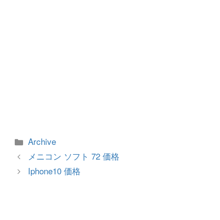
カ
Archive
テ
投
メニコン ソフト 72 価格
ゴ
稿
Iphone10 価格
リ
ナ
ー
ビ
ゲ
ー