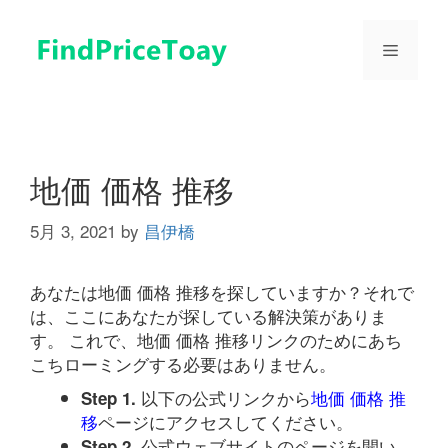
コ
ン
メ
テ
ン
ツ
ニ
へ
ス
ュ
キ
地価 価格 推移
ッ
プ
5月 3, 2021
by
昌伊橋
ー
あなたは地価 価格 推移を探していますか？それで
は、ここにあなたが探している解決策がありま
す。 これで、地価 価格 推移リンクのためにあち
こちローミングする必要はありません。
以下の公式リンクから
地価 価格 推
Step 1.
移
ページにアクセスしてください。
公式ウェブサイトのページを開い
Step 2.