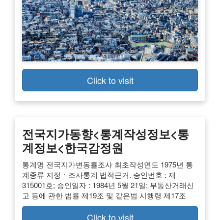
Click to visit
전국지가동향<통계작성정보<통
계정보<한국감정원
통계명 전국지가변동률조사 최초작성연도 1975년 통
계종류 지정ㆍ조사통계 법적근거. 승인번호 : 제
315001호; 승인일자 : 1984년 5월 21일; 부동산거래신
고 등에 관한 법률 제19조 및 같은법 시행령 제17조
Click to visit