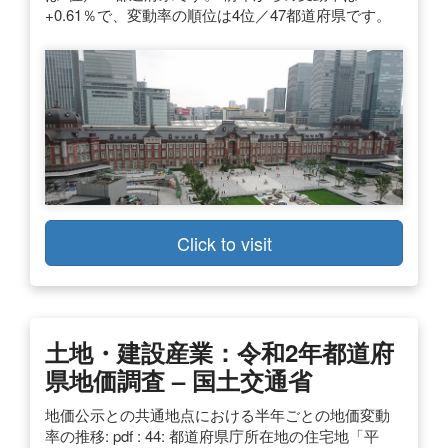
+0.61％で、変動率の順位は4位／47都道府県です。
Click to visit
土地・建設産業：令和2年都道府
県地価調査 – 国土交通省
地価公示との共通地点における半年ごとの地価変動
率の推移: pdf : 44: 都道府県庁所在地の住宅地「平