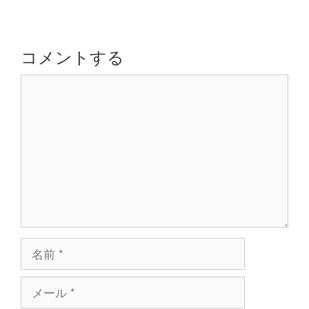
ゲ
ー
シ
コメントする
ョ
コ
ン
メ
ン
ト
名
前
メ
ー