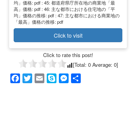
均」価格: pdf : 45: 都道府県庁所在地の商業地「最
高」価格: pdf : 46: 主な都市における住宅地の「平
均」価格の推移: pdf : 47: 主な都市における商業地の
「最高」価格の推移: pdf
Click to visit
Click to rate this post!
[Total:
0
Average:
0
]
F
T
E
S
M
共
a
wi
m
ky
e
有
c
tt
ail
p
ss
e
er
e
e
b
n
o
g