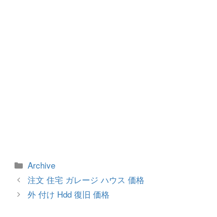
o
er
k
カ
Archive
テ
投
注文 住宅 ガレージ ハウス 価格
ゴ
稿
外 付け Hdd 復旧 価格
リ
ナ
ー
ビ