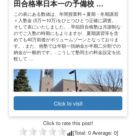
田合格率日本一の予備校 …
この表にある数値は、年間授業料＋夏期・冬期講習
＋入塾金 (5万〜10万)をひとつひとつ正確に調査。.
そして表にいたしました。. 早稲田合格塾は月謝制な
のでご入塾の時期にもよりますが、夏期講習等を含
めても40万前後がボリュームゾーンとなっておりま
す。. また、他塾では年額一括納金か半期二分割での
納金が一般的です。. こうして塾同士の料金設定を比
較して …
Click to visit
Click to rate this post!
[Total:
0
Average:
0
]