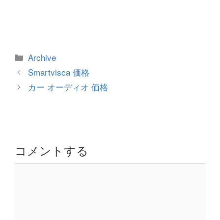
カ
Archive
テ
投
Smartvisca 価格
ゴ
稿
カー オーディオ 価格
リ
ナ
ー
ビ
ゲ
ー
シ
コメントする
ョ
コ
ン
メ
ン
ト