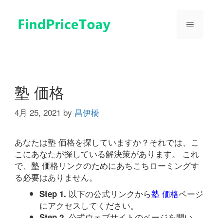
コ
ン
メ
テ
ン
ツ
ニ
へ
ス
ュ
キ
塾 価格
ッ
プ
4月 25, 2021
by
昌伊橋
ー
あなたは塾 価格を探していますか？それでは、こ
こにあなたが探している解決策があります。 これ
で、塾 価格リンクのためにあちこちローミングす
る必要はありません。
以下の公式リンクから
塾 価格
ページ
Step 1.
にアクセスしてください。
公式ウェブサイトのページを開い
Step 2.