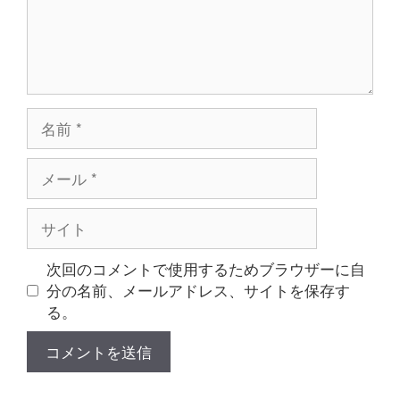
名
前
メ
ー
ル
サ
イ
ト
次回のコメントで使用するためブラウザーに自
分の名前、メールアドレス、サイトを保存す
る。