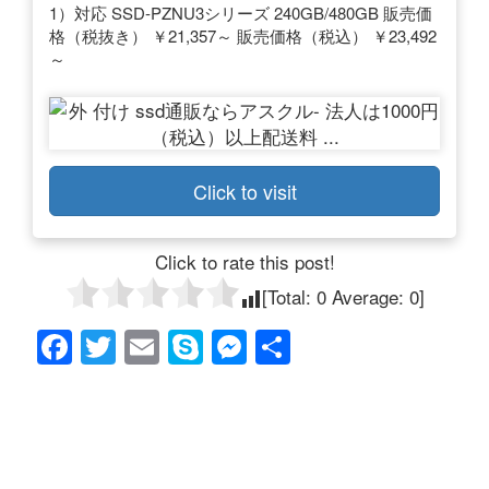
1）対応 SSD-PZNU3シリーズ 240GB/480GB 販売価
格（税抜き） ￥21,357～ 販売価格（税込） ￥23,492
～
Click to visit
Click to rate this post!
[Total:
0
Average:
0
]
F
T
E
S
M
共
a
wi
m
ky
e
有
c
tt
ail
p
ss
e
er
e
e
b
n