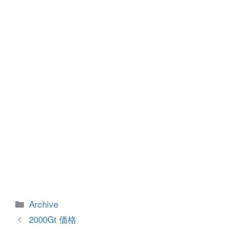
o
g
o
er
k
カ
Archive
テ
投
2000Gt 価格
ゴ