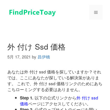
コ
ン
メ
テ
ン
ツ
ニ
へ
ス
ュ
キ
外 付け Ssd 価格
ッ
プ
5月 17, 2021
by
昌伊橋
ー
あなたは外 付け ssd 価格を探していますか？それ
では、ここにあなたが探している解決策がありま
す。 これで、外 付け ssd 価格リンクのためにあち
こちローミングする必要はありません。
以下の公式リンクから
外 付け ssd
Step 1.
価格
ページにアクセスしてください。
公式ウェブサイトのページを開い
Step 2.