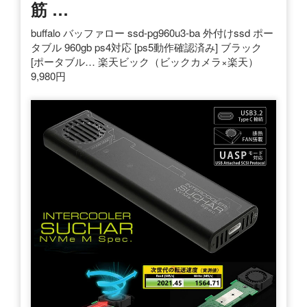
筋 …
buffalo バッファロー ssd-pg960u3-ba 外付けssd ポー
タブル 960gb ps4対応 [ps5動作確認済み] ブラック
[ポータブル… 楽天ビック（ビックカメラ×楽天）
9,980円