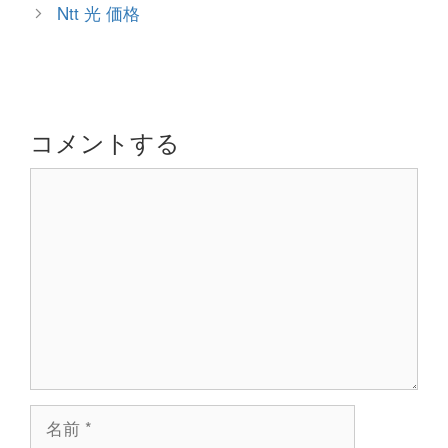
稿
Ntt 光 価格
リ
ナ
ー
ビ
ゲ
ー
シ
コメントする
ョ
コ
ン
メ
ン
ト
名
前