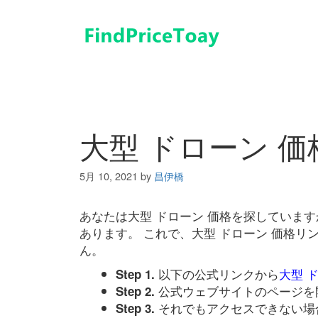
コ
ン
テ
ン
ツ
へ
ス
キ
大型 ドローン 価
ッ
プ
5月 10, 2021
by
昌伊橋
あなたは大型 ドローン 価格を探していま
あります。 これで、大型 ドローン 価格
ん。
以下の公式リンクから
大型 
Step 1.
公式ウェブサイトのページを
Step 2.
それでもアクセスできない場
Step 3.