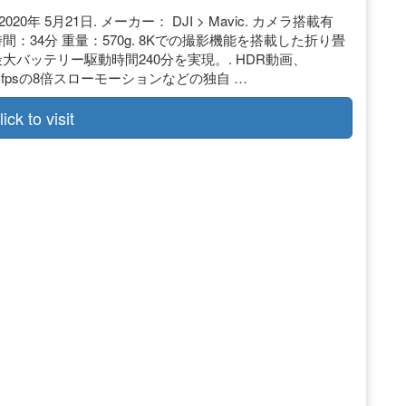
2020年 5月21日. メーカー： DJI > Mavic. カメラ搭載有
行時間：34分 重量：570g. 8Kでの撮影機能を搭載した折り畳
大バッテリー駆動時間240分を実現。. HDR動画、
/240 fpsの8倍スローモーションなどの独自 …
lick to visit