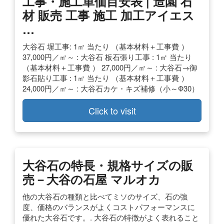
工事・施工単価目安表 | 造園 石
材 販売 工事 施工 加工アイエス
…
大谷石 塀工事: 1㎡ 当たり （基本材料＋工事費 ）
37,000円／㎡～ : 大谷石 板石張り工事 : 1㎡ 当たり
（基本材料＋工事費 ） 27,000円／㎡～ : 大谷石→御
影石貼り工事 : 1㎡ 当たり （基本材料＋工事費 ）
24,000円／㎡～ : 大谷石カケ・キズ補修（小～Ф30）
Click to visit
大谷石の特長・規格サイズの販
売－大谷の石屋 マルオカ
他の大谷石の種類と比べてミソのサイズ、石の強
度、価格のバランスがよくコストパフォーマンスに
優れた大谷石です。. 大谷石の特徴がよく表れること