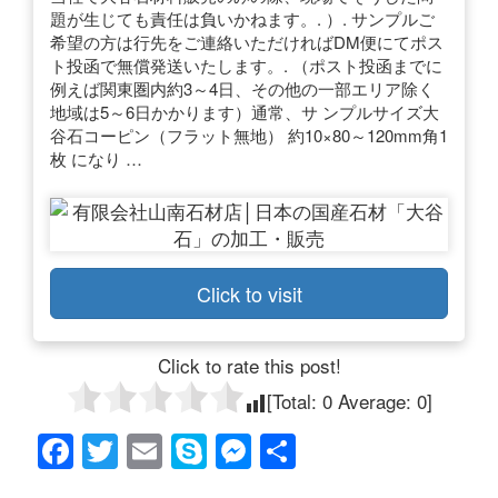
題が生じても責任は負いかねます。. ）. サンプルご
希望の方は行先をご連絡いただければDM便にてポス
ト投函で無償発送いたします。. （ポスト投函までに
例えば関東圏内約3～4日、その他の一部エリア除く
地域は5～6日かかります）通常、サ ンプルサイズ大
谷石コーピン（フラット無地） 約10×80～120mm角1
枚 になり …
Click to visit
Click to rate this post!
[Total:
0
Average:
0
]
F
T
E
S
M
共
a
wi
m
ky
e
有