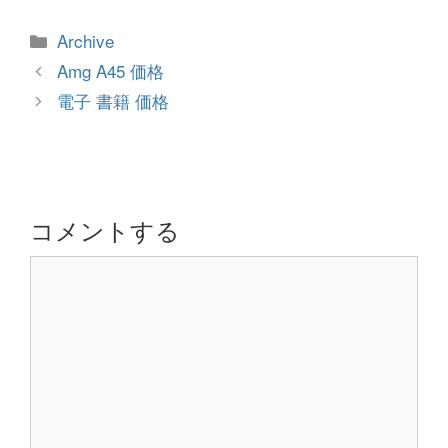
カ
Archive
テ
投
Amg A45 価格
ゴ
稿
電子 書籍 価格
リ
ナ
ー
ビ
ゲ
ー
シ
コメントする
ョ
コ
ン
メ
ン
ト