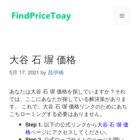
コ
ン
メ
テ
ン
ツ
ニ
へ
ス
ュ
キ
大谷 石 塀 価格
ッ
プ
5月 17, 2021
by
昌伊橋
ー
あなたは大谷 石 塀 価格を探していますか？それ
では、ここにあなたが探している解決策がありま
す。 これで、大谷 石 塀 価格リンクのためにあち
こちローミングする必要はありません。
以下の公式リンクから
大谷 石 塀 価
Step 1.
格
ページにアクセスしてください。
公式ウェブサイトのページを開い
Step 2.