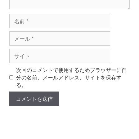
名
前
メ
ー
ル
サ
イ
ト
次回のコメントで使用するためブラウザーに自
分の名前、メールアドレス、サイトを保存す
る。