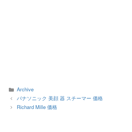
カ
Archive
テ
投
パナソニック 美顔 器 スチーマー 価格
ゴ
稿
Richard Mille 価格
リ
ナ
ー
ビ
ゲ