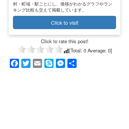
村・町域・駅ごとにし、推移がわかるグラフやラン
キング比較も交えて掲載しています。
Click to visit
Click to rate this post!
[Total:
0
Average:
0
]
F
T
E
S
M
共
a
wi
m
ky
e
有
c
tt
ail
p
ss
e
er
e
e
b
n
o
g
o
er
k