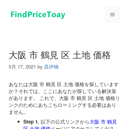
コ
ン
メ
テ
ン
ツ
ニ
へ
ス
ュ
キ
大阪 市 鶴見 区 土地 価格
ッ
プ
5月 17, 2021
by
昌伊橋
ー
あなたは大阪 市 鶴見 区 土地 価格を探しています
か？それでは、ここにあなたが探している解決策
があります。 これで、大阪 市 鶴見 区 土地 価格リ
ンクのためにあちこちローミングする必要はあり
ません。
以下の公式リンクから
大阪 市 鶴見
Step 1.
区 土地 価格
ページにアクセスしてくださ