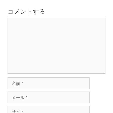
ー
シ
コメントする
ョ
コ
ン
メ
ン
ト
名
前
メ
ー
ル
サ