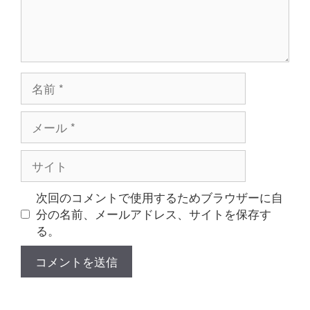
名
前
メ
ー
ル
サ
イ
ト
次回のコメントで使用するためブラウザーに自
分の名前、メールアドレス、サイトを保存す
る。