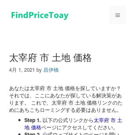
コ
ン
メ
テ
ン
ツ
ニ
へ
ス
ュ
キ
太宰府 市 土地 価格
ッ
プ
4月 1, 2021
by
昌伊橋
ー
あなたは太宰府 市 土地 価格を探していますか？
それでは、ここにあなたが探している解決策があ
ります。 これで、太宰府 市 土地 価格リンクのた
めにあちこちローミングする必要はありません。
以下の公式リンクから
太宰府 市 土
Step 1.
地 価格
ページにアクセスしてください。
公式ウェブサイトのページを開い
Step 2.