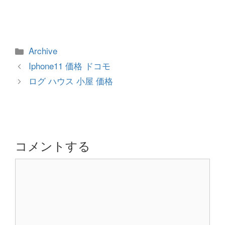
カ
Archive
テ
投
Iphone11 価格 ドコモ
ゴ
稿
ログ ハウス 小屋 価格
リ
ナ
ー
ビ
ゲ
ー
シ
コメントする
ョ
コ
ン
メ
ン
ト