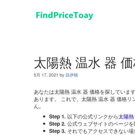
コ
ン
テ
ン
ツ
へ
ス
キ
太陽熱 温水 器 
ッ
プ
5月 17, 2021
by
昌伊橋
あなたは太陽熱 温水 器 価格を探してい
あります。 これで、太陽熱 温水 器 価格
ん。
以下の公式リンクから
太陽熱 
Step 1.
公式ウェブサイトのページを
Step 2.
それでもアクセスできない場
Step 3.