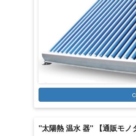
C
"太陽熱 温水 器" 【通販モ