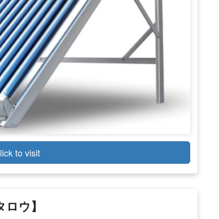
lick to visit
ノタロウ】