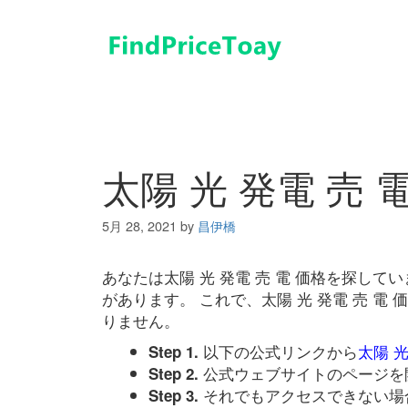
コ
ン
テ
ン
ツ
へ
ス
キ
太陽 光 発電 売 
ッ
プ
5月 28, 2021
by
昌伊橋
あなたは太陽 光 発電 売 電 価格を探し
があります。 これで、太陽 光 発電 売 
りません。
以下の公式リンクから
太陽 光
Step 1.
公式ウェブサイトのページを
Step 2.
それでもアクセスできない場
Step 3.