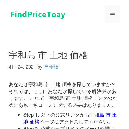
コ
ン
メ
テ
ン
ツ
ニ
へ
ス
ュ
キ
宇和島 市 土地 価格
ッ
プ
4月 24, 2021
by
昌伊橋
ー
あなたは宇和島 市 土地 価格を探していますか？
それでは、ここにあなたが探している解決策があ
ります。 これで、宇和島 市 土地 価格リンクのた
めにあちこちローミングする必要はありません。
以下の公式リンクから
宇和島 市 土
Step 1.
地 価格
ページにアクセスしてください。
公式ウェブサイトのページを開い
Step 2.