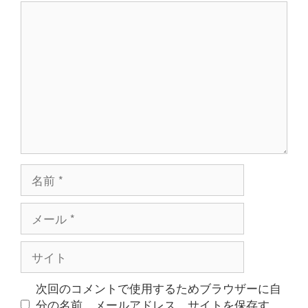
コ
ン
メ
ン
ト
名
前
メ
ー
ル
サ
イ
ト
次回のコメントで使用するためブラウザーに自
分の名前、メールアドレス、サイトを保存す