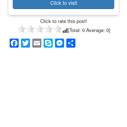
Click to visit
Click to rate this post!
[Total:
0
Average:
0
]
F
T
E
S
M
共
a
wi
m
ky
e
有
c
tt
ail
p
ss
e
er
e
e
b
n
o
g
o
er
k