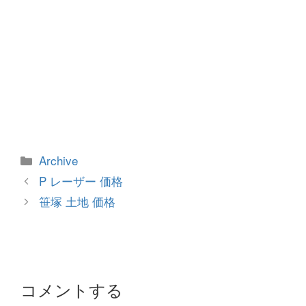
カ
Archive
テ
投
P レーザー 価格
ゴ
稿
笹塚 土地 価格
リ
ナ
ー
ビ
ゲ
ー
シ
コメントする
ョ