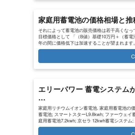
家庭用蓄電池の価格相場と推
それによって蓄電池の販売価格は若干高くなってい
目標価格として 「（B値）基礎10万円＋（蓄電
年の間に価格低下は加速することが望まれます
C
エリーパワー 蓄電システム
…
家庭用リチウムイオン蓄電池. 家庭用蓄電池の価
蓄電池; スマートスターL9.8kwh; ファーウェイ
庭用蓄電池7.2kwh; 京セラ 12kwh蓄電システム;
C