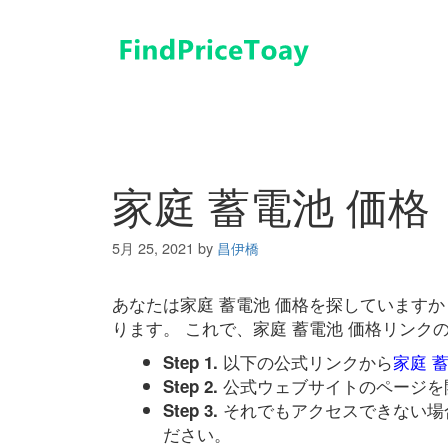
コ
ン
テ
ン
ツ
へ
ス
キ
家庭 蓄電池 価格
ッ
プ
5月 25, 2021
by
昌伊橋
あなたは家庭 蓄電池 価格を探しています
ります。 これで、家庭 蓄電池 価格リン
以下の公式リンクから
家庭 
Step 1.
公式ウェブサイトのページを
Step 2.
それでもアクセスできない場
Step 3.
ださい。