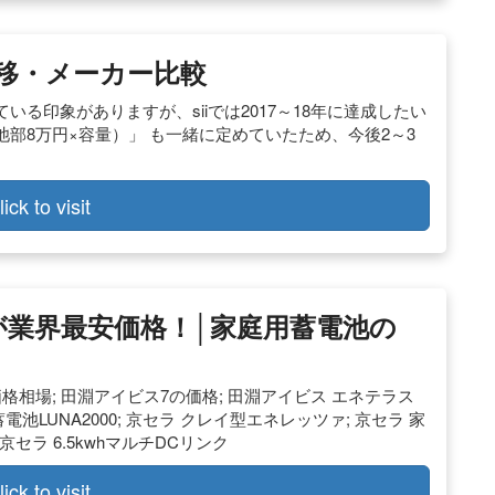
移・メーカー比較
る印象がありますが、siiでは2017～18年に達成したい
池部8万円×容量）」 も一緒に定めていたため、今後2～3
。
lick to visit
が業界最安価格！│家庭用蓄電池の
格相場; 田淵アイビス7の価格; 田淵アイビス エネテラス
蓄電池LUNA2000; 京セラ クレイ型エネレッツァ; 京セラ 家
 京セラ 6.5kwhマルチDCリンク
lick to visit