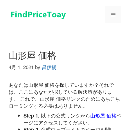
コ
ン
メ
テ
ン
ツ
ニ
へ
ス
ュ
キ
山形屋 価格
ッ
プ
4月 1, 2021
by
昌伊橋
ー
あなたは山形屋 価格を探していますか？それで
は、ここにあなたが探している解決策がありま
す。 これで、山形屋 価格リンクのためにあちこち
ローミングする必要はありません。
以下の公式リンクから
山形屋 価格
ペ
Step 1.
ージにアクセスしてください。
公式ウェブサイトのページを開い
Step 2.