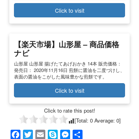
Click to visit
【楽天市場】山形屋 – 商品価格
ナビ
山形屋 山形屋 揚げたてあげおかき 14本 販売価格：
発売日： 2020年11月16日 煎餅に醤油を二度づけし、
表面の醤油をこがした風味豊かな煎餅です。
Click to visit
Click to rate this post!
[Total:
0
Average:
0
]
F
T
E
S
M
共