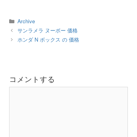
カ
Archive
テ
投
サンラメラ ヌーボー 価格
ゴ
稿
ホンダ N ボックス の 価格
リ
ナ
ー
ビ
ゲ
ー
シ
コメントする
ョ
コ
ン
メ
ン
ト