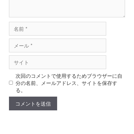
名
前
メ
ー
ル
サ
イ
ト
次回のコメントで使用するためブラウザーに自
分の名前、メールアドレス、サイトを保存す
る。