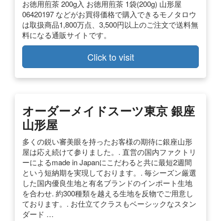
お徳用煎茶 200g入 お徳用煎茶 1袋(200g) 山形屋
06420197 などがお買得価格で購入できるモノタロウ
は取扱商品1,800万点、3,500円以上のご注文で送料無
料になる通販サイトです。
Click to visit
オーダーメイドスーツ東京 銀座
山形屋
多くの鋭い審美眼を持ったお客様の期待に銀座山形
屋は応え続けて参りました。. 直営の国内ファクトリ
ーによるmade in Japanにこだわると共に最短2週間
という短納期を実現しております。. 毎シーズン厳選
した国内優良生地と有名ブランドのインポート生地
を合わせ. 約300種類を越える生地を反物でご用意し
ております。. お仕立てクラスもベーシックなスタン
ダード …