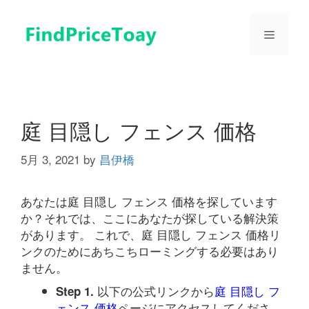
コ
ン
メ
テ
ン
ツ
ニ
へ
ス
ュ
キ
庭 目隠し フェンス 価格
ッ
プ
5月 3, 2021
by
昌伊橋
ー
あなたは庭 目隠し フェンス 価格を探しています
か？それでは、ここにあなたが探している解決策
があります。 これで、庭 目隠し フェンス 価格リ
ンクのためにあちこちローミングする必要はあり
ません。
以下の公式リンクから
庭 目隠し フ
Step 1.
ェンス 価格
ページにアクセスしてくださ