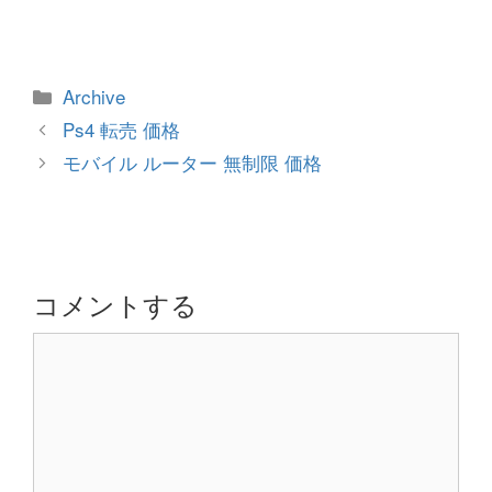
カ
Archive
テ
投
Ps4 転売 価格
ゴ
稿
モバイル ルーター 無制限 価格
リ
ナ
ー
ビ
ゲ
ー
シ
コメントする
ョ
コ
ン
メ
ン
ト