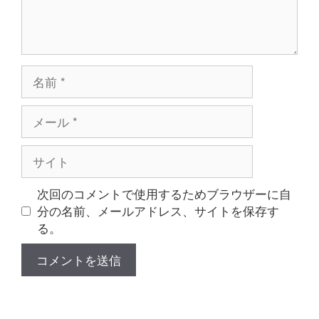
名
前
メ
ー
ル
サ
イ
ト
次回のコメントで使用するためブラウザーに自
分の名前、メールアドレス、サイトを保存す
る。