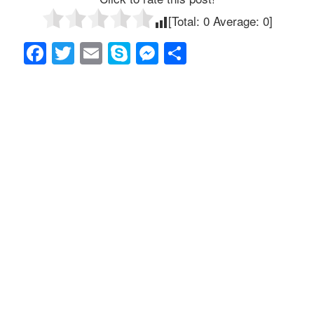
[Total:
0
Average:
0
]
F
T
E
S
M
共
a
wi
m
ky
e
有
c
tt
ail
p
ss
e
er
e
e
b
n
o
g
o
er
k