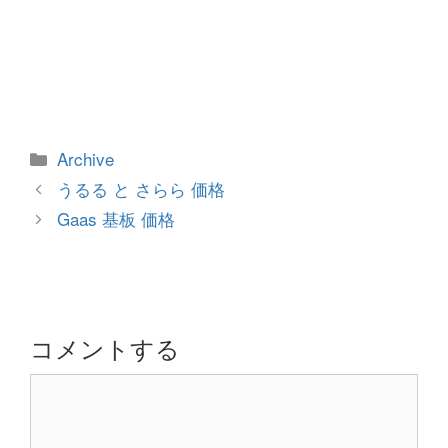
カ
Archive
テ
投
うるる と さらら 価格
ゴ
稿
Gaas 基板 価格
リ
ナ
ー
ビ
ゲ
ー
シ
コメントする
ョ
コ
ン
メ
ン