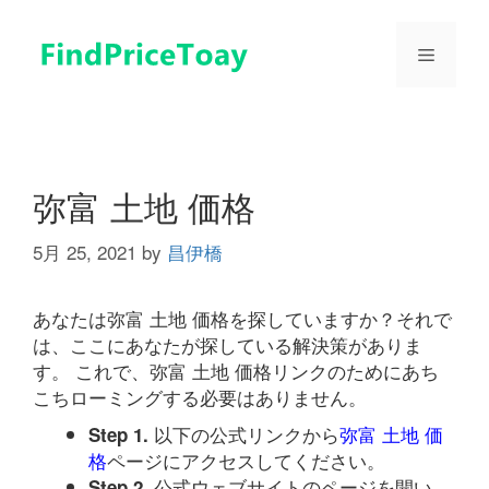
コ
ン
メ
テ
ン
ツ
ニ
へ
ス
ュ
キ
弥富 土地 価格
ッ
プ
5月 25, 2021
by
昌伊橋
ー
あなたは弥富 土地 価格を探していますか？それで
は、ここにあなたが探している解決策がありま
す。 これで、弥富 土地 価格リンクのためにあち
こちローミングする必要はありません。
以下の公式リンクから
弥富 土地 価
Step 1.
格
ページにアクセスしてください。
公式ウェブサイトのページを開い
Step 2.