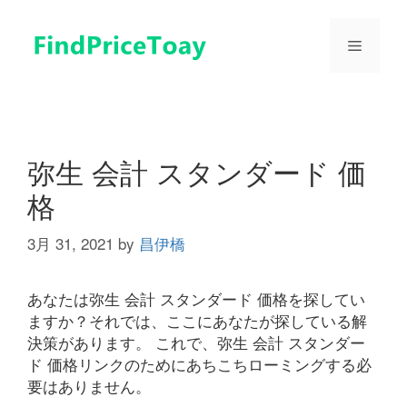
コ
ン
メ
テ
ン
ツ
ニ
へ
ス
ュ
キ
弥生 会計 スタンダード 価
ッ
格
プ
ー
3月 31, 2021
by
昌伊橋
あなたは弥生 会計 スタンダード 価格を探してい
ますか？それでは、ここにあなたが探している解
決策があります。 これで、弥生 会計 スタンダー
ド 価格リンクのためにあちこちローミングする必
要はありません。