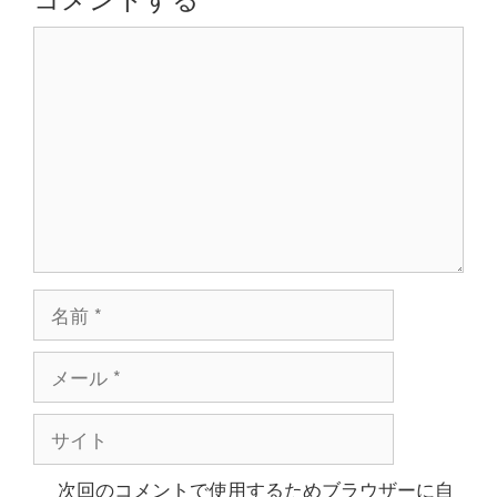
ョ
コ
ン
メ
ン
ト
名
前
メ
ー
ル
サ
イ
ト
次回のコメントで使用するためブラウザーに自