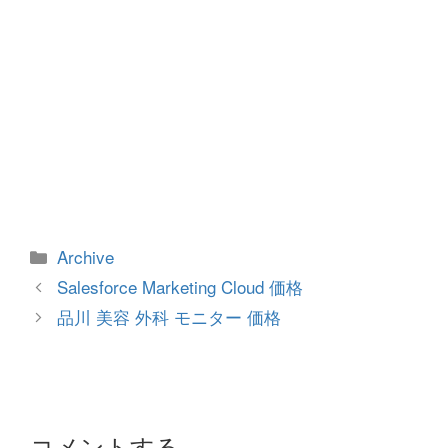
カ
Archive
テ
投
Salesforce Marketing Cloud 価格
ゴ
稿
品川 美容 外科 モニター 価格
リ
ナ
ー
ビ
ゲ
ー
シ
コメントする