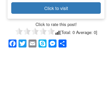
Click to visit
Click to rate this post!
[Total:
0
Average:
0
]
F
T
E
S
M
共
a
wi
m
ky
e
有
c
tt
ail
p
ss
e
er
e
e
b
n
o
g
o
er
k