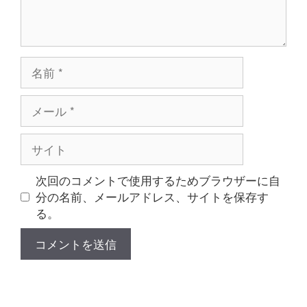
名
前
メ
ー
ル
サ
イ
ト
次回のコメントで使用するためブラウザーに自
分の名前、メールアドレス、サイトを保存す
る。