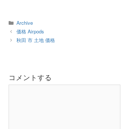
カ
Archive
テ
投
価格 Airpods
ゴ
稿
秋田 市 土地 価格
リ
ナ
ー
ビ
ゲ
ー
シ
コメントする
ョ
コ
ン
メ
ン
ト