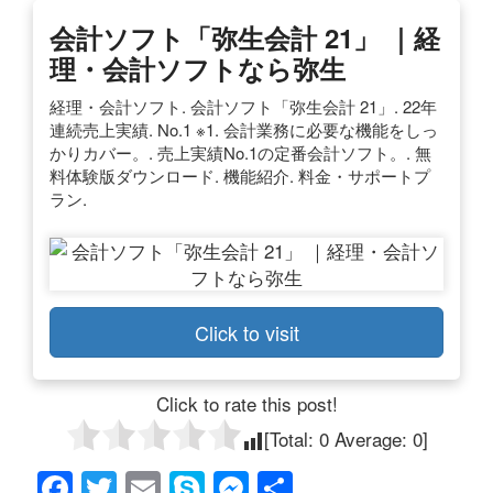
会計ソフト「弥生会計 21」 ｜経
理・会計ソフトなら弥生
経理・会計ソフト. 会計ソフト「弥生会計 21」. 22年
連続売上実績. No.1 ※1. 会計業務に必要な機能をしっ
かりカバー。. 売上実績No.1の定番会計ソフト。. 無
料体験版ダウンロード. 機能紹介. 料金・サポートプ
ラン.
Click to visit
Click to rate this post!
[Total:
0
Average:
0
]
F
T
E
S
M
共