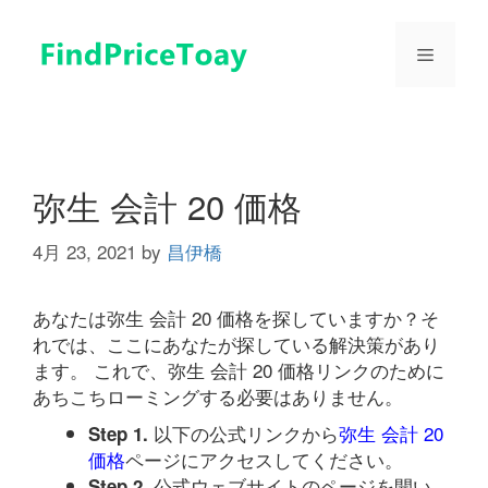
コ
ン
メ
テ
ン
ツ
ニ
へ
ス
ュ
キ
弥生 会計 20 価格
ッ
プ
4月 23, 2021
by
昌伊橋
ー
あなたは弥生 会計 20 価格を探していますか？そ
れでは、ここにあなたが探している解決策があり
ます。 これで、弥生 会計 20 価格リンクのために
あちこちローミングする必要はありません。
以下の公式リンクから
弥生 会計 20
Step 1.
価格
ページにアクセスしてください。
公式ウェブサイトのページを開い
Step 2.