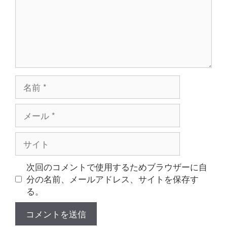
名
前
メ
ー
ル
サ
イ
ト
次回のコメントで使用するためブラウザーに自
分の名前、メールアドレス、サイトを保存す
る。