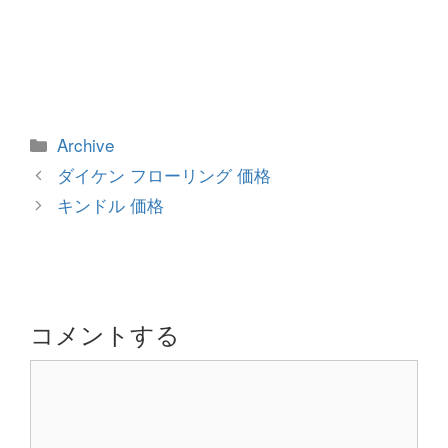
カ
Archive
テ
投
ダイケン フローリング 価格
ゴ
稿
キンドル 価格
リ
ナ
ー
ビ
ゲ
ー
シ
コメントする
ョ
コ
ン
メ
ン
ト