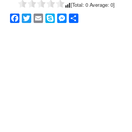
[Total:
0
Average:
0
]
F
T
E
S
M
共
a
wi
m
ky
e
有
c
tt
ail
p
ss
e
er
e
e
b
n
o
g
o
er
k