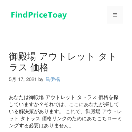
コ
ン
メ
テ
ン
ツ
ニ
へ
ス
ュ
キ
御殿場 アウトレット タト
ッ
ラス 価格
プ
ー
5月 17, 2021
by
昌伊橋
あなたは御殿場 アウトレット タトラス 価格を探
していますか？それでは、ここにあなたが探して
いる解決策があります。 これで、御殿場 アウトレ
ット タトラス 価格リンクのためにあちこちローミ
ングする必要はありません。