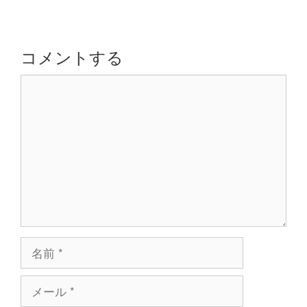
ゲ
ー
シ
コメントする
ョ
コ
ン
メ
ン
ト
名
前
メ
ー