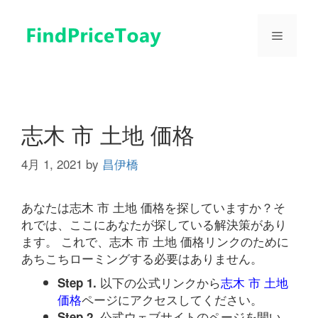
コ
ン
メ
テ
ン
ツ
ニ
へ
ス
ュ
キ
志木 市 土地 価格
ッ
プ
4月 1, 2021
by
昌伊橋
ー
あなたは志木 市 土地 価格を探していますか？そ
れでは、ここにあなたが探している解決策があり
ます。 これで、志木 市 土地 価格リンクのために
あちこちローミングする必要はありません。
以下の公式リンクから
志木 市 土地
Step 1.
価格
ページにアクセスしてください。
公式ウェブサイトのページを開い
Step 2.