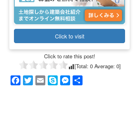
Click to visit
Click to rate this post!
[Total:
0
Average:
0
]
F
T
E
S
M
共
a
wi
m
ky
e
有
c
tt
ail
p
ss
e
er
e
e
b
n
o
g