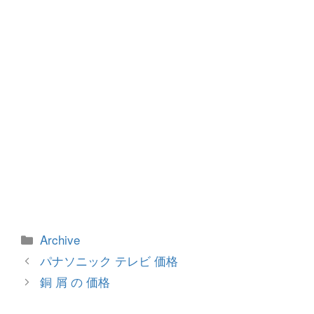
o
er
k
カ
Archive
テ
投
パナソニック テレビ 価格
ゴ
稿
銅 屑 の 価格
リ
ナ
ー
ビ