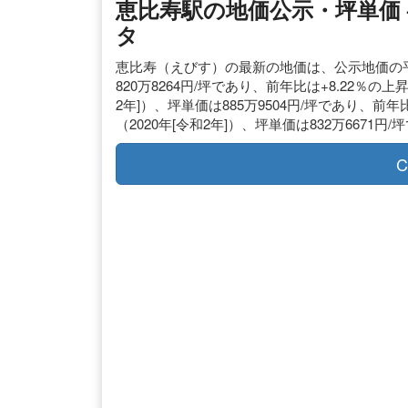
恵比寿駅の地価公示・坪単価 
タ
恵比寿（えびす）の最新の地価は、公示地価の平均が2
820万8264円/坪であり、前年比は+8.22％の上昇
2年]）、坪単価は885万9504円/坪であり、前年比は
（2020年[令和2年]）、坪単価は832万6671円
C