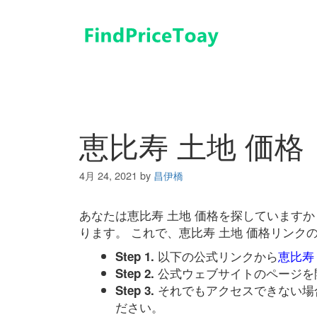
コ
ン
テ
ン
ツ
へ
ス
キ
恵比寿 土地 価格
ッ
プ
4月 24, 2021
by
昌伊橋
あなたは恵比寿 土地 価格を探しています
ります。 これで、恵比寿 土地 価格リン
以下の公式リンクから
恵比寿
Step 1.
公式ウェブサイトのページを
Step 2.
それでもアクセスできない場
Step 3.
ださい。