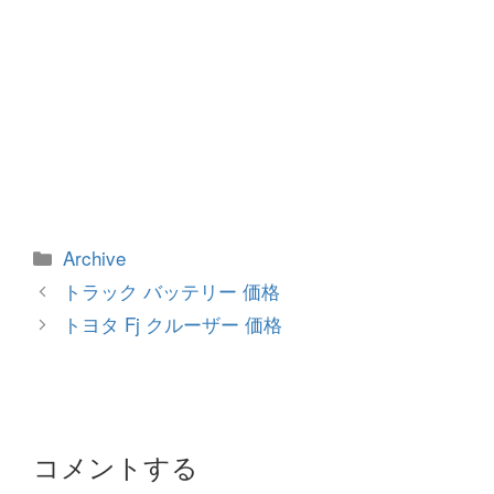
カ
Archive
テ
投
トラック バッテリー 価格
ゴ
稿
トヨタ Fj クルーザー 価格
リ
ナ
ー
ビ
ゲ
ー
シ
コメントする
ョ