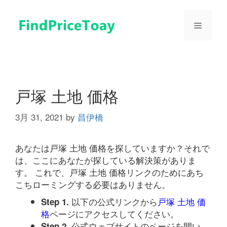
コ
ン
メ
テ
ン
ツ
ニ
へ
ス
ュ
キ
戸塚 土地 価格
ッ
プ
3月 31, 2021
by
昌伊橋
ー
あなたは戸塚 土地 価格を探していますか？それで
は、ここにあなたが探している解決策がありま
す。 これで、戸塚 土地 価格リンクのためにあち
こちローミングする必要はありません。
以下の公式リンクから
戸塚 土地 価
Step 1.
格
ページにアクセスしてください。
公式ウェブサイトのページを開い
Step 2.