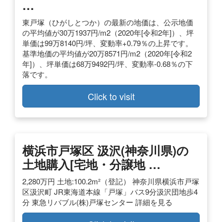
…
東戸塚（ひがしとつか）の最新の地価は、公示地価
の平均値が30万1937円/m2（2020年[令和2年]）、坪
単価は99万8140円/坪、変動率+0.79％の上昇です。
基準地価の平均値が20万8571円/m2（2020年[令和2
年]）、坪単価は68万9492円/坪、変動率-0.68％の下
落です。
Click to visit
横浜市戸塚区 汲沢(神奈川県)の
土地購入[宅地・分譲地 …
2,280万円 土地:100.2m²（登記） 神奈川県横浜市戸塚
区汲沢町 JR東海道本線「戸塚」バス9分汲沢団地歩4
分 東急リバブル(株)戸塚センター 詳細を見る