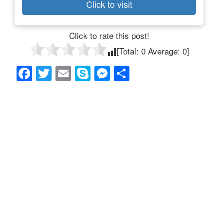
Click to visit
Click to rate this post!
[Total:
0
Average:
0
]
F
T
E
S
M
共
a
wi
m
ky
e
有
c
tt
ail
p
ss
e
er
e
e
b
n
o
g
o
er
k