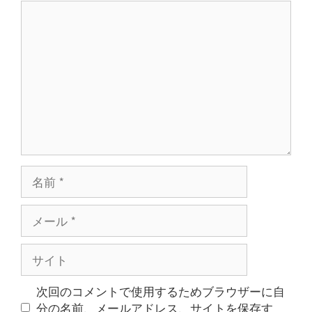
コ
ン
メ
ン
ト
名
前
メ
ー
ル
サ
イ
ト
次回のコメントで使用するためブラウザーに自
分の名前、メールアドレス、サイトを保存す