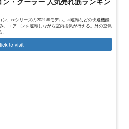
 エアコン・クーラー 人気売れ筋ランキン
、rxシリーズの2021年モデル。ai運転などの快適機能
込み、エアコンを運転しながら室内換気が行える。外の空気
る。
lick to visit