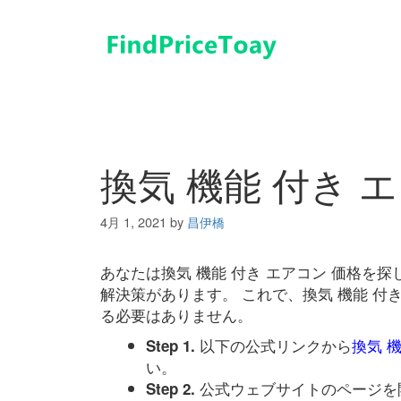
コ
ン
テ
ン
ツ
へ
ス
キ
換気 機能 付き 
ッ
プ
4月 1, 2021
by
昌伊橋
あなたは換気 機能 付き エアコン 価格を
解決策があります。 これで、換気 機能 付
る必要はありません。
以下の公式リンクから
換気 
Step 1.
い。
公式ウェブサイトのページを
Step 2.