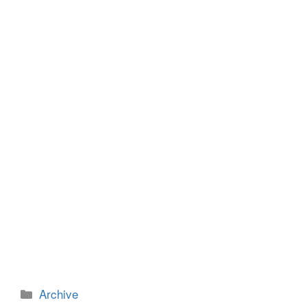
b
n
o
g
o
er
k
カ
Archive