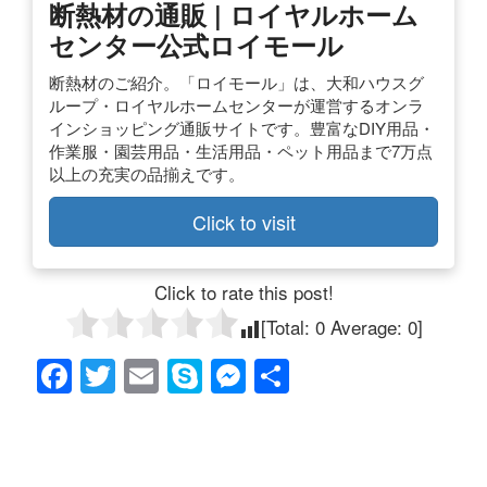
断熱材の通販 | ロイヤルホーム
センター公式ロイモール
断熱材のご紹介。「ロイモール」は、大和ハウスグ
ループ・ロイヤルホームセンターが運営するオンラ
インショッピング通販サイトです。豊富なDIY用品・
作業服・園芸用品・生活用品・ペット用品まで7万点
以上の充実の品揃えです。
Click to visit
Click to rate this post!
[Total:
0
Average:
0
]
F
T
E
S
M
共
a
wi
m
ky
e
有
c
tt
ail
p
ss
e
er
e
e