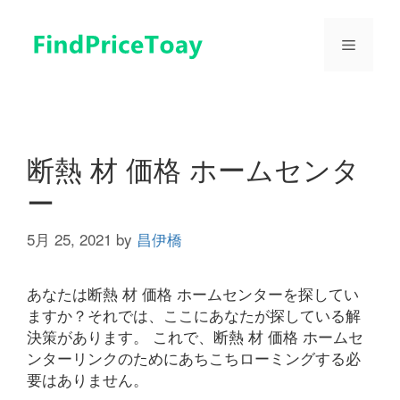
コ
ン
メ
テ
ン
ツ
ニ
へ
ス
ュ
キ
断熱 材 価格 ホームセンタ
ッ
ー
プ
ー
5月 25, 2021
by
昌伊橋
あなたは断熱 材 価格 ホームセンターを探してい
ますか？それでは、ここにあなたが探している解
決策があります。 これで、断熱 材 価格 ホームセ
ンターリンクのためにあちこちローミングする必
要はありません。