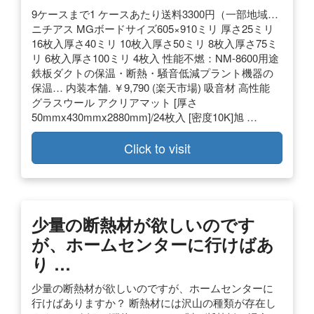
9ケースまで1 ケースあたり送料3300円（一部地域…
ニチアス MGボードサイズ605×910ミリ 厚さ25ミリ
16枚入厚さ40ミリ 10枚入厚さ50ミリ 8枚入厚さ75ミ
リ 6枚入厚さ100ミリ 4枚入 性能不燃：NM-8600用途
鉄板ダクトの保温・断熱・騒音低減プラント機器の
保温… 内装本舗. ￥9,790 (楽天市場) 吸音材 高性能
グラスウール アクリアマット [厚さ
50mmx430mmx2880mm]/24枚入 [密度10K]旭 …
Click to visit
少量の断熱材が欲しいのです
が、ホームセンターに行けばあ
り …
少量の断熱材が欲しいのですが、ホームセンターに
行けばありますか？ 断熱材には沢山の種類が存在し