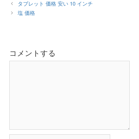
テ
投
タブレット 価格 安い 10 インチ
ゴ
稿
塩 価格
リ
ナ
ー
ビ
ゲ
ー
シ
コメントする
ョ
コ
ン
メ
ン
ト
名