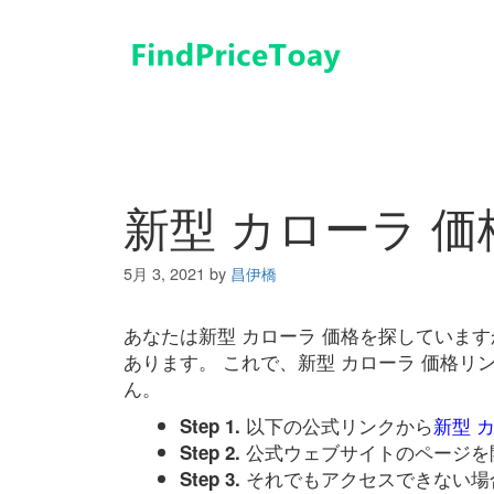
コ
ン
テ
ン
ツ
へ
ス
キ
新型 カローラ 価
ッ
プ
5月 3, 2021
by
昌伊橋
あなたは新型 カローラ 価格を探していま
あります。 これで、新型 カローラ 価格
ん。
以下の公式リンクから
新型 
Step 1.
公式ウェブサイトのページを
Step 2.
それでもアクセスできない場
Step 3.