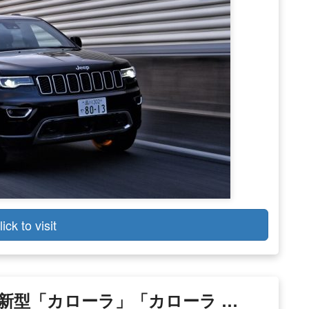
lick to visit
タ 新型「カローラ」「カローラ …