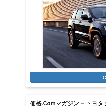
C
価格.comマガジン – トヨ