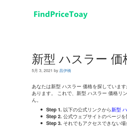
コ
ン
テ
ン
ツ
へ
ス
キ
新型 ハスラー 価
ッ
プ
5月 3, 2021
by
昌伊橋
あなたは新型 ハスラー 価格を探していま
あります。 これで、新型 ハスラー 価格
ん。
以下の公式リンクから
新型 
Step 1.
公式ウェブサイトのページを
Step 2.
それでもアクセスできない場
Step 3.