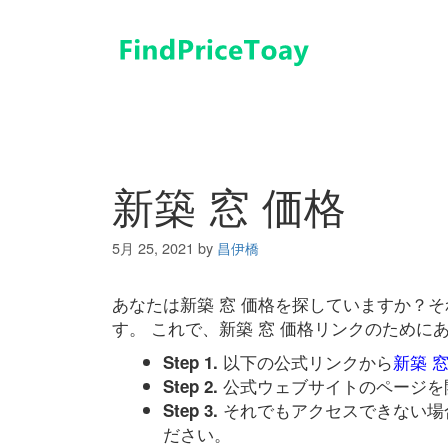
コ
ン
テ
ン
ツ
へ
ス
キ
新築 窓 価格
ッ
プ
5月 25, 2021
by
昌伊橋
あなたは新築 窓 価格を探していますか？
す。 これで、新築 窓 価格リンクのため
以下の公式リンクから
新築 窓
Step 1.
公式ウェブサイトのページを
Step 2.
それでもアクセスできない場
Step 3.
ださい。