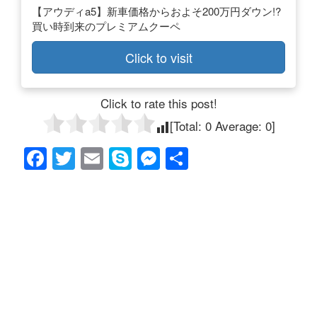
【アウディa5】新車価格からおよそ200万円ダウン!?
買い時到来のプレミアムクーペ
Click to visit
Click to rate this post!
[Total:
0
Average:
0
]
F
T
E
S
M
共
a
wi
m
ky
e
有
c
tt
ail
p
ss
e
er
e
e
b
n
o
g
o
er
k