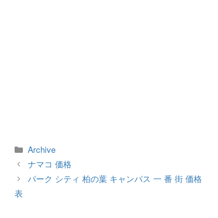
カ
Archive
テ
投
ナマコ 価格
ゴ
稿
パーク シティ 柏の葉 キャンパス 一 番 街 価格
リ
ナ
表
ー
ビ
ゲ