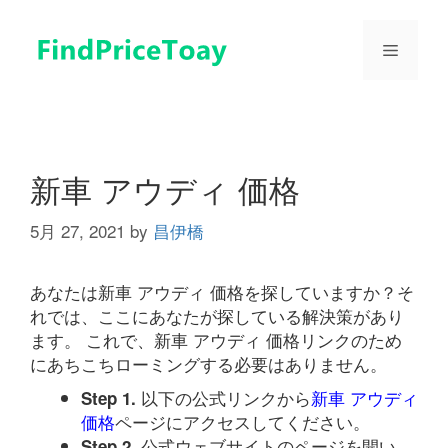
コ
ン
メ
テ
ン
ツ
ニ
へ
ス
ュ
キ
新車 アウディ 価格
ッ
プ
5月 27, 2021
by
昌伊橋
ー
あなたは新車 アウディ 価格を探していますか？そ
れでは、ここにあなたが探している解決策があり
ます。 これで、新車 アウディ 価格リンクのため
にあちこちローミングする必要はありません。
以下の公式リンクから
新車 アウディ
Step 1.
価格
ページにアクセスしてください。
公式ウェブサイトのページを開い
Step 2.