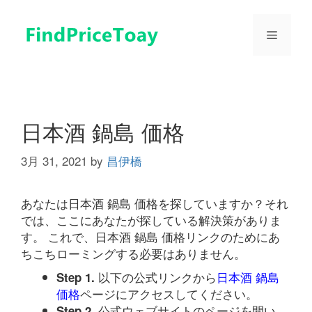
コ
ン
メ
テ
ン
ツ
ニ
へ
ス
ュ
キ
日本酒 鍋島 価格
ッ
プ
3月 31, 2021
by
昌伊橋
ー
あなたは日本酒 鍋島 価格を探していますか？それ
では、ここにあなたが探している解決策がありま
す。 これで、日本酒 鍋島 価格リンクのためにあ
ちこちローミングする必要はありません。
以下の公式リンクから
日本酒 鍋島
Step 1.
価格
ページにアクセスしてください。
公式ウェブサイトのページを開い
Step 2.