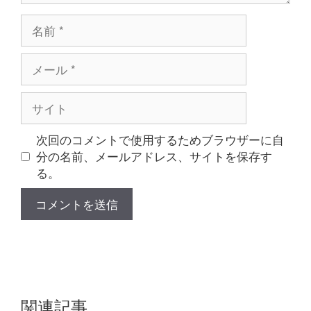
名
前
メ
ー
ル
サ
イ
ト
次回のコメントで使用するためブラウザーに自
分の名前、メールアドレス、サイトを保存す
る。
関連記事