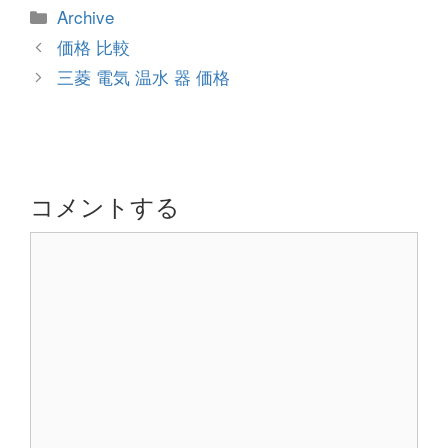
カ
Archive
テ
投
価格 比較
ゴ
稿
三菱 電気 温水 器 価格
リ
ナ
ー
ビ
ゲ
ー
シ
コメントする
ョ
コ
ン
メ
ン
ト