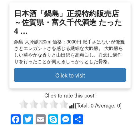
日本酒「鍋島」正規特約販売店
～佐賀県・富久千代酒造 たった
4 …
鍋島 大吟醸720ml 価格：3000円 派手さはないが優雅
さとエレガントさを感じる繊細な大吟醸。 大吟醸ら
しい華やかな香りと山田錦を高精白し、丹念に麹作
りを行ったことが伺えるしっかりとした骨格。
Click to visit
Click to rate this post!
[Total:
0
Average:
0
]
F
T
E
S
M
共
a
wi
m
ky
e
有
c
tt
ail
p
ss