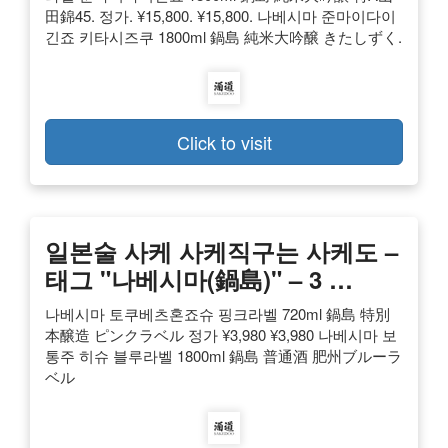
田錦45. 정가. ¥15,800. ¥15,800. 나베시마 준마이다이
긴죠 키타시즈쿠 1800ml 鍋島 純米大吟醸 きたしずく.
Click to visit
일본술 사케 사케직구는 사케도 –
태그 "나베시마(鍋島)" – 3 …
나베시마 토쿠베츠혼죠슈 핑크라벨 720ml 鍋島 特別
本醸造 ピンクラベル 정가 ¥3,980 ¥3,980 나베시마 보
통주 히슈 블루라벨 1800ml 鍋島 普通酒 肥州ブルーラ
ベル