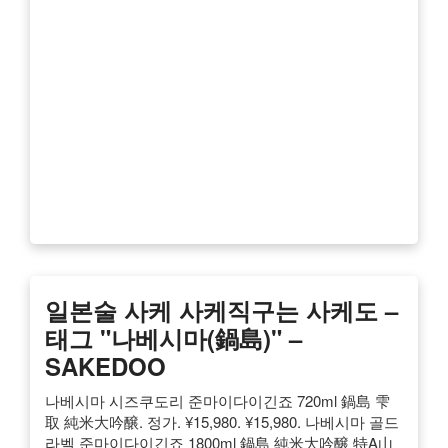
일본술 사케 사케직구는 사케도 –
태그 "나베시마(鍋島)" –
SAKEDOO
나베시마 시즈쿠도리 준마이다이긴죠 720ml 鍋島 雫
取 純米大吟醸. 정가. ¥15,980. ¥15,980. 나베시마 골드
라벨 준마이다이긴죠 1800ml 鍋島 純米大吟醸 特A山