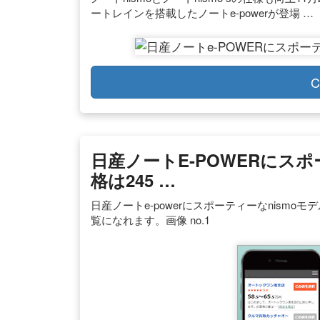
ートレインを搭載したノートe-powerが登場 …
C
日産ノートe-POWERにス
格は245 …
日産ノートe-powerにスポーティーなnism
覧になれます。画像 no.1