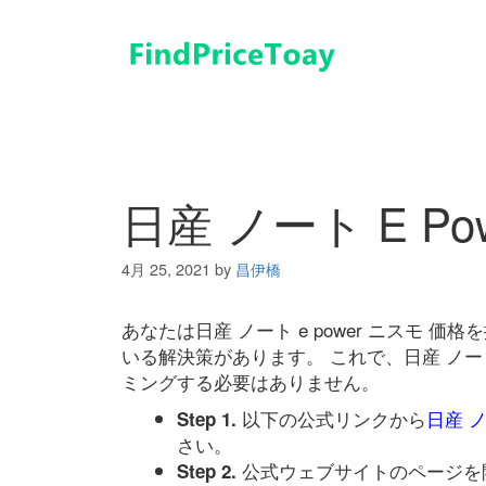
コ
ン
テ
ン
ツ
へ
ス
キ
日産 ノート E Po
ッ
プ
4月 25, 2021
by
昌伊橋
あなたは日産 ノート e power ニスモ
いる解決策があります。 これで、日産 ノート 
ミングする必要はありません。
以下の公式リンクから
日産 ノ
Step 1.
さい。
公式ウェブサイトのページを
Step 2.