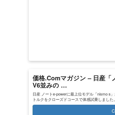
価格.comマガジン – 日産「ノ
V6並みの …
日産 ノートe-powerに最上位モデル「nismo 
トルクをクローズドコースで体感試乗しました
C