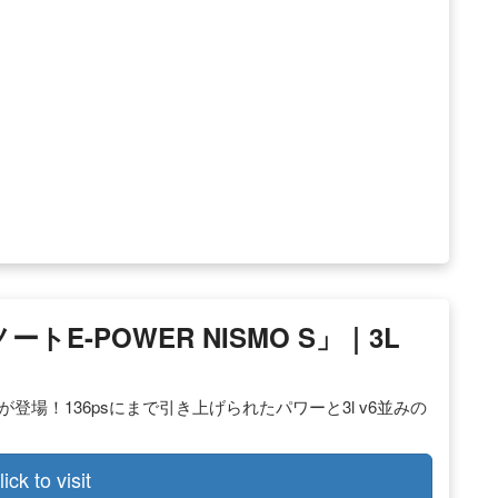
ートe-POWER NISMO S」｜3L
s」が登場！136psにまで引き上げられたパワーと3l v6並みの
。
lick to visit