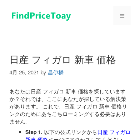
コ
ン
メ
テ
ン
ツ
ニ
へ
ス
ュ
キ
日産 フィガロ 新車 価格
ッ
プ
4月 25, 2021
by
昌伊橋
ー
あなたは日産 フィガロ 新車 価格を探しています
か？それでは、ここにあなたが探している解決策
があります。 これで、日産 フィガロ 新車 価格リ
ンクのためにあちこちローミングする必要はあり
ません。
以下の公式リンクから
日産 フィガロ
Step 1.
新車 価格
ページにアクセスしてください。