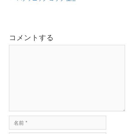
リ
ナ
ー
ビ
ゲ
ー
シ
コメントする
ョ
コ
ン
メ
ン
ト
名
前