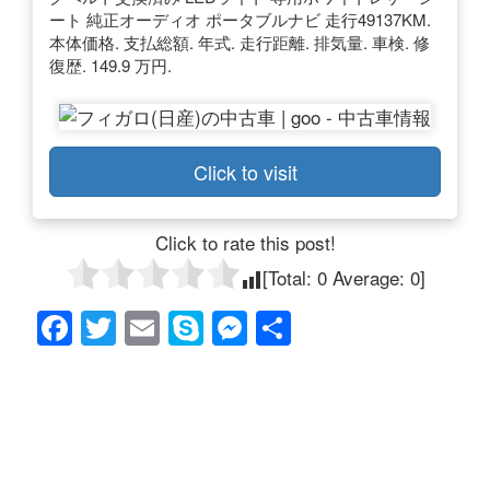
ート 純正オーディオ ポータブルナビ 走行49137KM.
本体価格. 支払総額. 年式. 走行距離. 排気量. 車検. 修
復歴. 149.9 万円.
Click to visit
Click to rate this post!
[Total:
0
Average:
0
]
F
T
E
S
M
共
a
wi
m
ky
e
有
c
tt
ail
p
ss
e
er
e
e
b
n