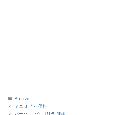
o
g
o
er
k
カ
Archive
テ
投
ミニ 3 ドア 価格
ゴ
稿
パナソニック ゴリラ 価格