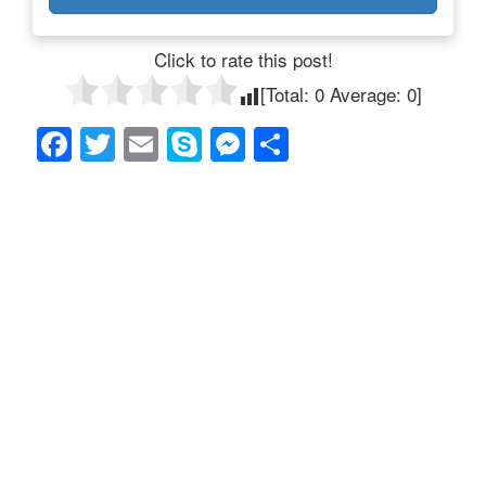
Click to rate this post!
[Total:
0
Average:
0
]
F
T
E
S
M
共
a
wi
m
ky
e
有
c
tt
ail
p
ss
e
er
e
e
b
n
o
g
o
er
k