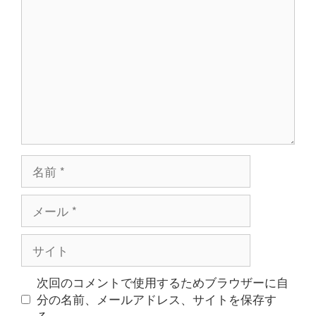
メ
ン
ト
名
前
メ
ー
ル
サ
イ
ト
次回のコメントで使用するためブラウザーに自
分の名前、メールアドレス、サイトを保存す
る。