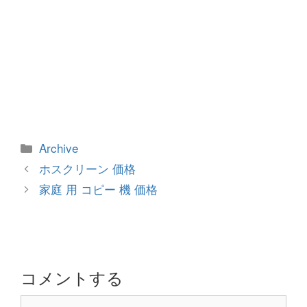
カ
Archive
テ
投
ホスクリーン 価格
ゴ
稿
家庭 用 コピー 機 価格
リ
ナ
ー
ビ
ゲ
ー
シ
コメントする
ョ
コ
ン