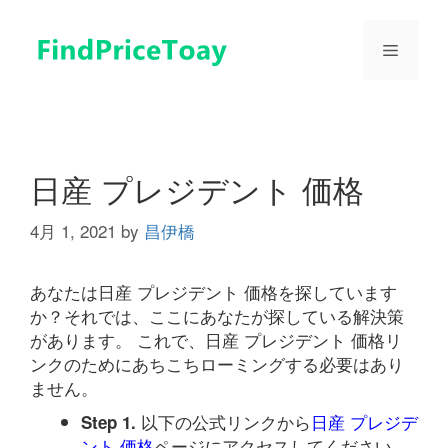
コ
ン
メ
テ
ン
ツ
ニ
へ
ス
ュ
キ
日産 プレジデント 価格
ッ
プ
4月 1, 2021
by
昌伊橋
ー
あなたは日産 プレジデント 価格を探しています
か？それでは、ここにあなたが探している解決策
があります。 これで、日産 プレジデント 価格リ
ンクのためにあちこちローミングする必要はあり
ません。
以下の公式リンクから
日産 プレジデ
Step 1.
ント 価格
ページにアクセスしてください。