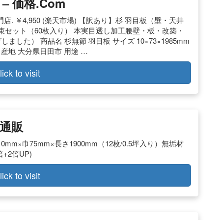
 価格.com
店. ￥4,950 (楽天市場) 【訳あり】杉 羽目板（壁・天井
入り3束セット（60枚入り） 本実目透し加工腰壁・板・改築・
げしました） 商品名 杉無節 羽目板 サイズ 10×73×1985mm
 産地 大分県日田市 用途 …
lick to visit
の通販
0mm×巾75mm×長さ1900mm（12枚/0.5坪入り）無垢材
倍+2倍UP)
lick to visit