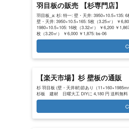
羽目板の販売 【杉専門店】
羽目板_a: 杉: 特一: 壁・天井: 3950×10.5×135: 6枚
壁・天井: 3950×10.5×165: 5枚（3.25㎡） ￥6,80
1980×10.5×105: 16枚（3.32㎡） ￥6,200 ￥1,86
枚（3.20㎡） ￥6,000 ￥1,875: bs-06
C
【楽天市場】杉 壁板の通販
杉 羽目板 (壁・天井材)節あり（11×160×19
杉板 建材 日曜大工 DIYに 4,180 円 送料無料 
C