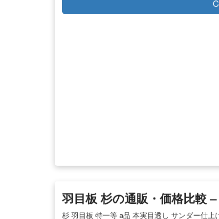
C
羽目板 杉の通販・価格比較 – 
杉 羽目板 特一等 a品 本実目透し サンダー仕上げ 木