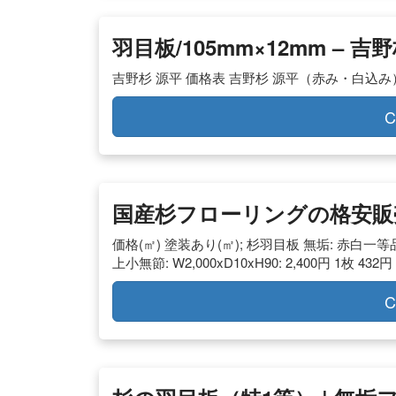
羽目板/105mm×12mm –
吉野杉 源平 価格表 吉野杉 源平（赤み・白込み） 
C
国産杉フローリングの格安販売 
価格(㎡) 塗装あり(㎡); 杉羽目板 無垢: 赤白一等品: W4,
上小無節: W2,000xD10xH90: 2,400円 1枚 432円
C