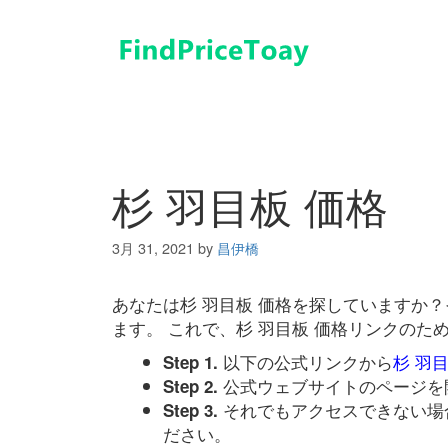
コ
ン
テ
ン
ツ
へ
ス
キ
杉 羽目板 価格
ッ
プ
3月 31, 2021
by
昌伊橋
あなたは杉 羽目板 価格を探していますか
ます。 これで、杉 羽目板 価格リンクの
以下の公式リンクから
杉 羽
Step 1.
公式ウェブサイトのページを
Step 2.
それでもアクセスできない場
Step 3.
ださい。