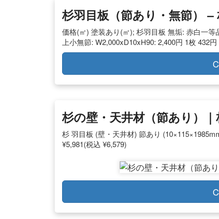
杉羽目板（節あり・無節） – 
価格(㎡) 塗装あり(㎡); 杉羽目板 無垢: 赤白一等品: W4,
上小無節: W2,000xD10xH90: 2,400円 1枚 432円
C
杉の壁・天井材（節あり）｜
杉 羽目板 (壁・天井材) 節あり (10×115×198
¥5,981(税込 ¥6,579)
C