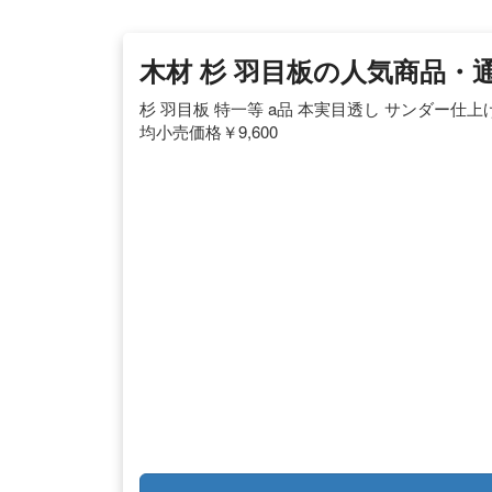
木材 杉 羽目板の人気商品・通
杉 羽目板 特一等 a品 本実目透し サンダー仕上げ 木
均小売価格￥9,600