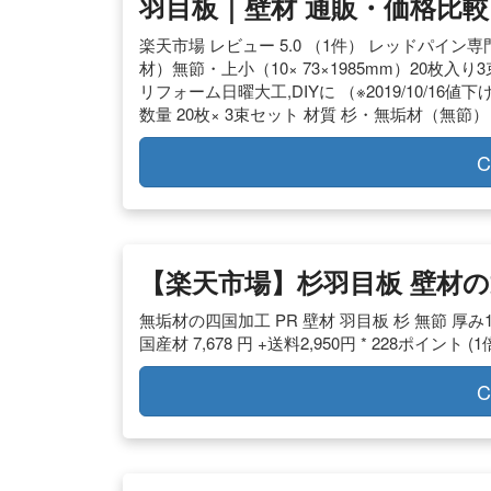
羽目板｜壁材 通販・価格比較 –
楽天市場 レビュー 5.0 （1件） レッドパイン専門
材）無節・上小（10× 73×1985mm）20枚
リフォーム日曜大工,DIYに （※2019/10/16値下
数量 20枚× 3束セット 材質 杉・無垢材（無節）
C
【楽天市場】杉羽目板 壁材
無垢材の四国加工 PR 壁材 羽目板 杉 無節 厚み1
国産材 7,678 円 +送料2,950円 * 228ポイント (1
C