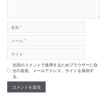
名
前
メ
ー
ル
サ
イ
ト
次回のコメントで使用するためブラウザーに自
分の名前、メールアドレス、サイトを保存す
る。