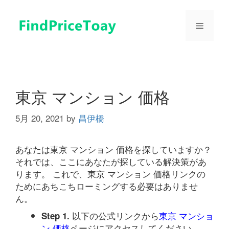
コ
ン
メ
テ
ン
ツ
ニ
へ
ス
ュ
キ
東京 マンション 価格
ッ
プ
5月 20, 2021
by
昌伊橋
ー
あなたは東京 マンション 価格を探していますか？
それでは、ここにあなたが探している解決策があ
ります。 これで、東京 マンション 価格リンクの
ためにあちこちローミングする必要はありませ
ん。
以下の公式リンクから
東京 マンショ
Step 1.
ン 価格
ページにアクセスしてください。