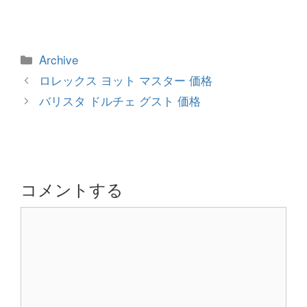
カ
Archive
テ
投
ロレックス ヨット マスター 価格
ゴ
稿
バリスタ ドルチェ グスト 価格
リ
ナ
ー
ビ
ゲ
ー
シ
コメントする
ョ
コ
ン
メ
ン
ト