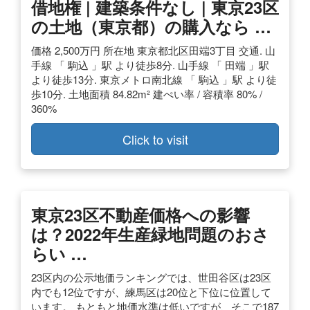
借地権 | 建築条件なし | 東京23区
の土地（東京都）の購入なら …
価格 2,500万円 所在地 東京都北区田端3丁目 交通. 山
手線 「 駒込 」駅 より徒歩8分. 山手線 「 田端 」駅
より徒歩13分. 東京メトロ南北線 「 駒込 」駅 より徒
歩10分. 土地面積 84.82m² 建ぺい率 / 容積率 80% /
360%
Click to visit
東京23区不動産価格への影響
は？2022年生産緑地問題のおさ
らい …
23区内の公示地価ランキングでは、世田谷区は23区
内でも12位ですが、練馬区は20位と下位に位置して
います。 もともと地価水準は低いですが、そこで187