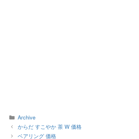
o
g
o
er
k
カ
Archive
テ
投
からだ すこやか 茶 W 価格
ゴ
稿
ベアリング 価格