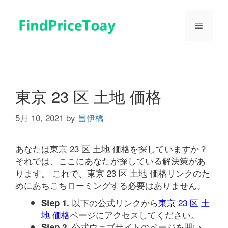
コ
ン
メ
テ
ン
ツ
ニ
へ
ス
ュ
キ
東京 23 区 土地 価格
ッ
プ
5月 10, 2021
by
昌伊橋
ー
あなたは東京 23 区 土地 価格を探していますか？
それでは、ここにあなたが探している解決策があ
ります。 これで、東京 23 区 土地 価格リンクのた
めにあちこちローミングする必要はありません。
以下の公式リンクから
東京 23 区 土
Step 1.
地 価格
ページにアクセスしてください。
公式ウェブサイトのページを開い
Step 2.