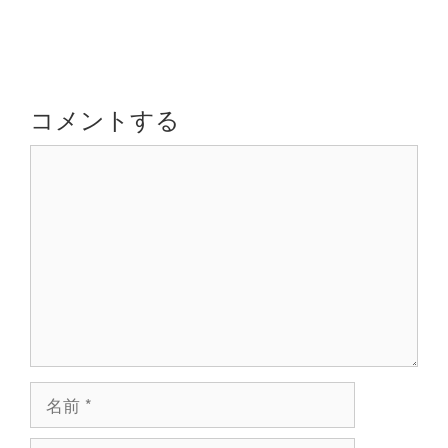
リ
ナ
ー
ビ
ゲ
ー
シ
コメントする
ョ
コ
ン
メ
ン
ト
名
前