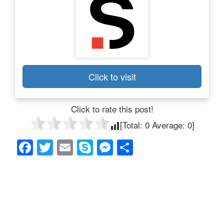
Click to visit
Click to rate this post!
[Total:
0
Average:
0
]
F
T
E
S
M
共
a
wi
m
ky
e
有
c
tt
ail
p
ss
e
er
e
e
b
n