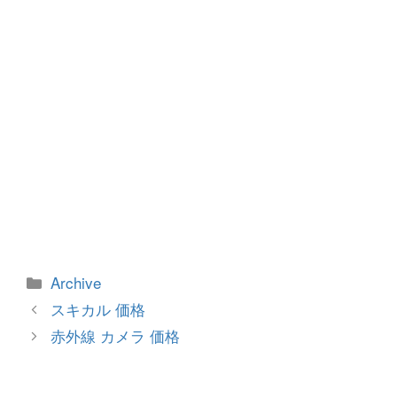
k
カ
Archive
テ
投
スキカル 価格
ゴ
稿
赤外線 カメラ 価格
リ
ナ
ー
ビ
ゲ