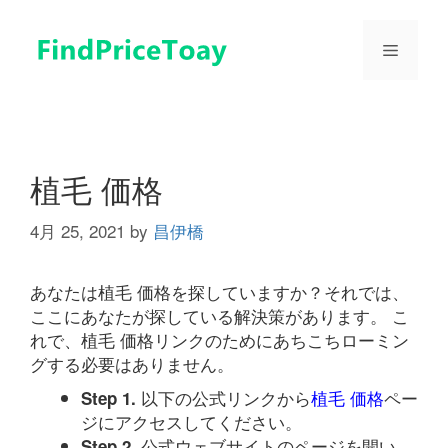
コ
ン
メ
テ
ン
ツ
ニ
へ
ス
ュ
キ
植毛 価格
ッ
プ
4月 25, 2021
by
昌伊橋
ー
あなたは植毛 価格を探していますか？それでは、
ここにあなたが探している解決策があります。 こ
れで、植毛 価格リンクのためにあちこちローミン
グする必要はありません。
以下の公式リンクから
植毛 価格
ペー
Step 1.
ジにアクセスしてください。
公式ウェブサイトのページを開い
Step 2.