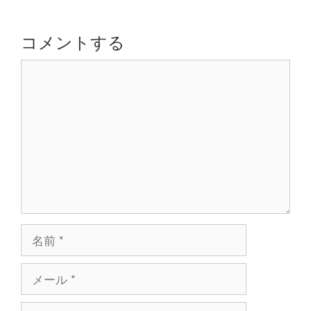
ー
シ
コメントする
ョ
コ
ン
メ
ン
ト
名
前
メ
ー
ル
サ