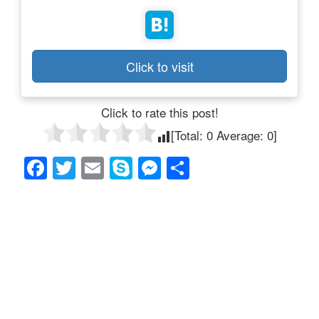
Click to visit
Click to rate this post!
[Total:
0
Average:
0
]
F
T
E
S
M
共
a
wi
m
ky
e
有
c
tt
ail
p
ss
e
er
e
e
b
n
o
g
o
er