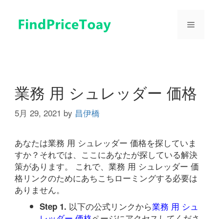
コ
ン
メ
テ
ン
ツ
ニ
へ
ス
ュ
キ
業務 用 シュレッダー 価格
ッ
プ
5月 29, 2021
by
昌伊橋
ー
あなたは業務 用 シュレッダー 価格を探していま
すか？それでは、ここにあなたが探している解決
策があります。 これで、業務 用 シュレッダー 価
格リンクのためにあちこちローミングする必要は
ありません。
以下の公式リンクから
業務 用 シュ
Step 1.
レッダー 価格
ページにアクセスしてくださ