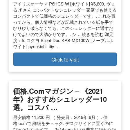
アイリスオーヤマ P6HCS-W [ホワイト] ¥6,809. ヴぇ
るげ さん コンパクトなシュレッダー 家庭でも使える
コンパクトで低価格のシュレッダーです。. これを買
ってから、個人情報などが記載されている紙を手で
びりびり破らなくても、このシュレッダーに通すだ
けでよいので大助かりです。. シ… 続きを読む 満足
度：5. コクヨ Silent-Duo KPS-MX100W [ノーブルホ
ワイト] pyonkichi_diy …
Click to visit
価格.comマガジン – 《2021
年》おすすめシュレッダー10
選。コスパ …
最安価格 11,200 円 （ 発売日：2019年 6月 ）. 価
格.comで 詳細をチェック. デスクサイドに置くのに
ぴったりなサイズ。. 2×14 mmという非常に細かな細