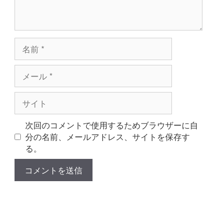
名
前
メ
ー
ル
サ
イ
ト
次回のコメントで使用するためブラウザーに自
分の名前、メールアドレス、サイトを保存す
る。