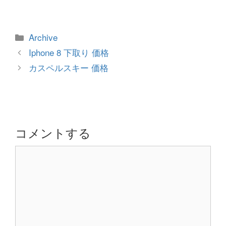
カ
Archive
テ
投
Iphone 8 下取り 価格
ゴ
稿
カスペルスキー 価格
リ
ナ
ー
ビ
ゲ
ー
シ
コメントする
ョ
コ
ン
メ
ン
ト