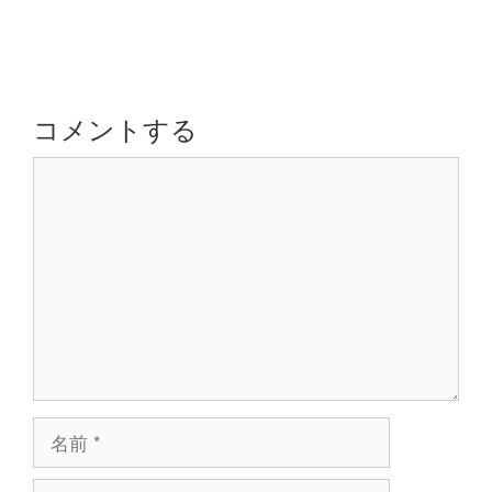
ナ
ー
ビ
ゲ
ー
シ
コメントする
ョ
コ
ン
メ
ン
ト
名
前
メ