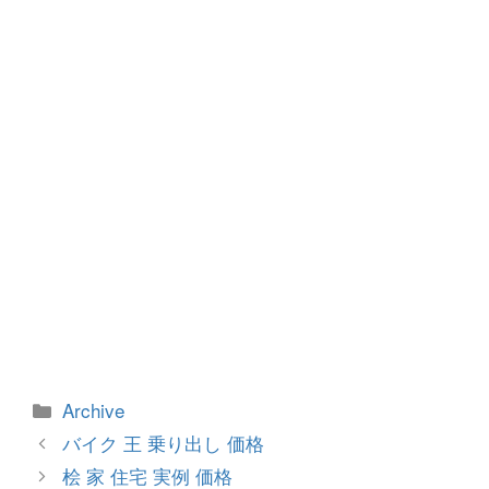
o
g
o
er
k
カ
Archive
テ
投
バイク 王 乗り出し 価格
ゴ
稿
桧 家 住宅 実例 価格
リ