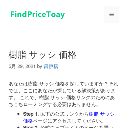
コ
ン
メ
テ
ン
ツ
ニ
へ
ス
ュ
キ
樹脂 サッシ 価格
ッ
プ
5月 29, 2021
by
昌伊橋
ー
あなたは樹脂 サッシ 価格を探していますか？それ
では、ここにあなたが探している解決策がありま
す。 これで、樹脂 サッシ 価格リンクのためにあ
ちこちローミングする必要はありません。
以下の公式リンクから
樹脂 サッシ
Step 1.
価格
ページにアクセスしてください。
公式ウェブサイトのページを開い
Step 2.