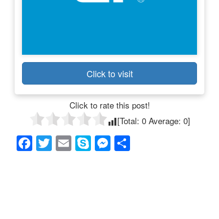
Click to visit
Click to rate this post!
[Total:
0
Average:
0
]
F
T
E
S
M
共
a
wi
m
ky
e
有
c
tt
ail
p
ss
e
er
e
e
b
n