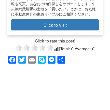
報も充実。あなたの物件探しをサポートします。中
央線武蔵境駅の土地を「買いたい」ときは、お気軽
に不動産仲介の東急リバブルにご相談ください。
Click to visit
Click to rate this post!
[Total:
0
Average:
0
]
F
T
E
S
M
共
a
wi
m
ky
e
有
c
tt
ail
p
ss
e
er
e
e
b
n
o
g
o
er