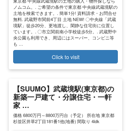
東京都 中央線武蔵境駅の土地の購入・物件探しなら
ノムコム。. ご希望の条件で東京都 中央線武蔵境駅の
土地を検索できます。. 簡単1分! 資料請求・お問合せ
無料. 武蔵野市関前4丁目 土地 NEW! 〇中央線「武蔵
境駅」徒歩20分、更地渡し、閑静な住宅街に位置し
ています。. 〇市立関前南小学校徒歩5分。. 武蔵野中
央公園も利用でき、周辺にはスーパー、コンビニ等
も …
Click to visit
【SUUMO】武蔵境駅(東京都)の
新築一戸建て・分譲住宅・一軒
家 …
価格 6800万円～8800万円台（予定） 所在地 東京都
杉並区井草2丁目181番1他(地番) 間取り 4ldk