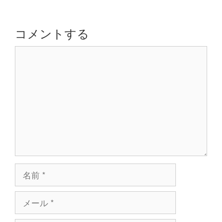
ゲ
ー
シ
コメントする
ョ
コ
ン
メ
ン
ト
名
前
メ
ー
ル