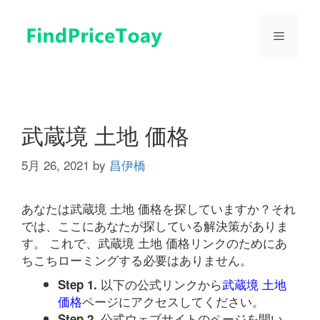
コ
ン
メ
テ
ン
ツ
ニ
へ
ス
ュ
キ
武蔵境 土地 価格
ッ
プ
5月 26, 2021
by
昌伊橋
ー
あなたは武蔵境 土地 価格を探していますか？それ
では、ここにあなたが探している解決策がありま
す。 これで、武蔵境 土地 価格リンクのためにあ
ちこちローミングする必要はありません。
以下の公式リンクから
武蔵境 土地
Step 1.
価格
ページにアクセスしてください。
公式ウェブサイトのページを開い
Step 2.