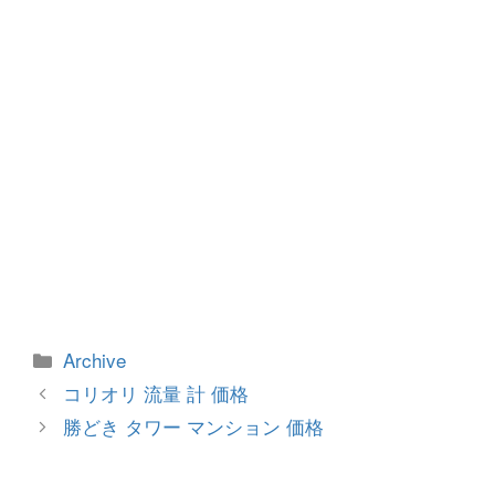
k
カ
Archive
テ
投
コリオリ 流量 計 価格
ゴ
稿
勝どき タワー マンション 価格
リ
ナ
ー
ビ