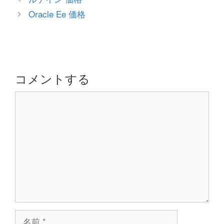
ゴ
稿
Oracle Ee 価格
リ
ナ
ー
ビ
ゲ
ー
シ
コメントする
ョ
コ
ン
メ
ン
ト
名