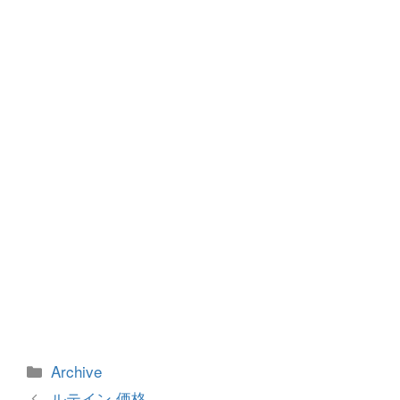
b
n
o
g
o
er
k
カ
Archive
テ
投
ルテイン 価格