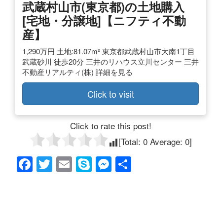
武蔵村山市(東京都)の土地購入
[宅地・分譲地]【ニフティ不動
産】
1,290万円 土地:81.07m² 東京都武蔵村山市大南1丁目
武蔵砂川 徒歩20分 三井のリハウス立川センター 三井
不動産リアルティ(株) 詳細を見る
Click to visit
Click to rate this post!
[Total:
0
Average:
0
]
F
T
E
S
M
共
a
wi
m
ky
e
有
c
tt
ail
p
ss
e
er
e
e