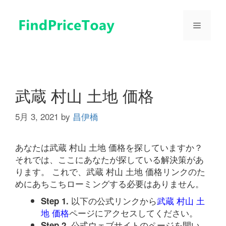
コ
ン
メ
テ
ン
ツ
ニ
へ
ス
ュ
キ
武蔵 村山 土地 価格
ッ
プ
5月 3, 2021
by
昌伊橋
ー
あなたは武蔵 村山 土地 価格を探していますか？
それでは、ここにあなたが探している解決策があ
ります。 これで、武蔵 村山 土地 価格リンクのた
めにあちこちローミングする必要はありません。
以下の公式リンクから
武蔵 村山 土
Step 1.
地 価格
ページにアクセスしてください。
公式ウェブサイトのページを開い
Step 2.