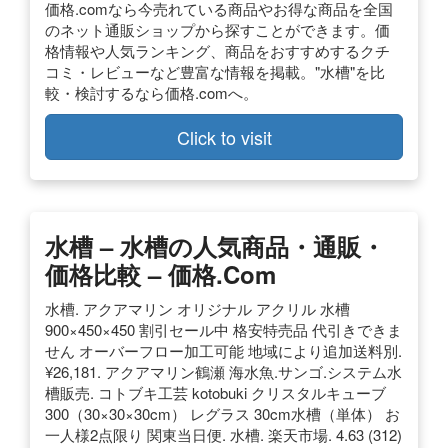
価格.comなら今売れている商品やお得な商品を全国
のネット通販ショップから探すことができます。価
格情報や人気ランキング、商品をおすすめするクチ
コミ・レビューなど豊富な情報を掲載。"水槽"を比
較・検討するなら価格.comへ。
Click to visit
水槽 – 水槽の人気商品・通販・
価格比較 – 価格.com
水槽. アクアマリン オリジナル アクリル 水槽
900×450×450 割引セール中 格安特売品 代引きできま
せん オーバーフロー加工可能 地域により追加送料別.
¥26,181. アクアマリン鶴瀬 海水魚.サンゴ.システム水
槽販売. コトブキ工芸 kotobuki クリスタルキューブ
300（30×30×30cm） レグラス 30cm水槽（単体） お
一人様2点限り 関東当日便. 水槽. 楽天市場. 4.63 (312)