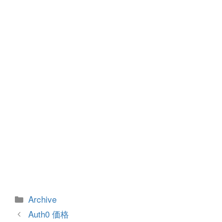
o
g
o
er
k
カ
Archive
テ
投
Auth0 価格