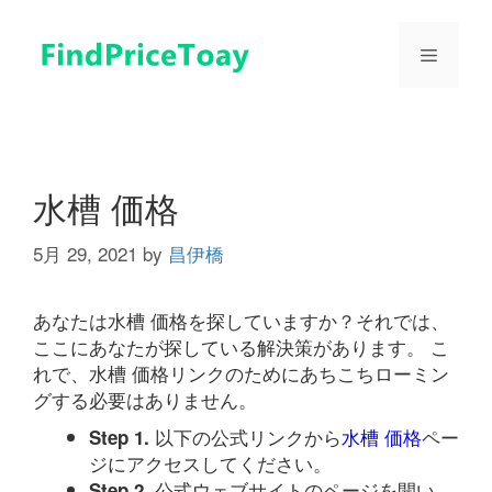
コ
ン
メ
テ
ン
ツ
ニ
へ
ス
ュ
キ
水槽 価格
ッ
プ
5月 29, 2021
by
昌伊橋
ー
あなたは水槽 価格を探していますか？それでは、
ここにあなたが探している解決策があります。 こ
れで、水槽 価格リンクのためにあちこちローミン
グする必要はありません。
以下の公式リンクから
水槽 価格
ペー
Step 1.
ジにアクセスしてください。
公式ウェブサイトのページを開い
Step 2.