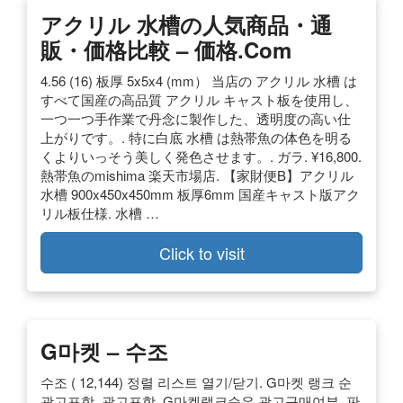
アクリル 水槽の人気商品・通
販・価格比較 – 価格.com
4.56 (16) 板厚 5x5x4 (mm） 当店の アクリル 水槽 は
すべて国産の高品質 アクリル キャスト板を使用し、
一つ一つ手作業で丹念に製作した、透明度の高い仕
上がりです。. 特に白底 水槽 は熱帯魚の体色を明る
くよりいっそう美しく発色させます。. ガラ. ¥16,800.
熱帯魚のmishima 楽天市場店. 【家財便B】アクリル
水槽 900x450x450mm 板厚6mm 国産キャスト版アク
リル板仕様. 水槽 …
Click to visit
G마켓 – 수조
수조 ( 12,144) 정렬 리스트 열기/닫기. G마켓 랭크 순
광고포함. 광고포함. G마켓랭크순은 광고구매여부, 판