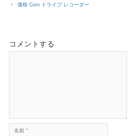
ゴ
稿
価格 Com ドライブ レコーダー
リ
ナ
ー
ビ
ゲ
ー
シ
コメントする
ョ
コ
ン
メ
ン
ト
名
前