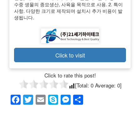
수중 생물의 종묘생산, 사육을 목적으로 사용. 2. 특이
사항. 다양한 크기로 제작되며 설치시 추가 비용이 발
생됩니다.
Click to visit
Click to rate this post!
[Total:
0
Average:
0
]
F
T
E
S
M
共
a
wi
m
ky
e
有
c
tt
ail
p
ss
e
er
e
e
b
n