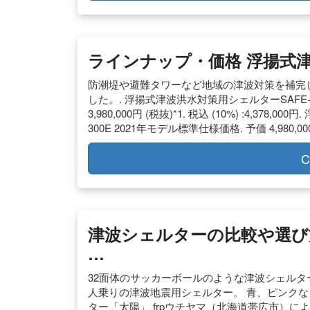
ラインナップ・価格 浮揚式津
防潮堤や避難タワーなど地域の津波対策を補完し
した。. 浮揚式津波洪水対策用シェルターSAFE+
3,980,000円 (税抜)*1. 税込 (10%) :4,
300E 2021年モデル標準仕様価格. 予価 4,980,000円 (
C
津波シェルターの比較や選び
…
32面体のサッカーボールのような津波シェルター。 価格2
人乗りの津波地震用シェルター。 青、ピンクなど
ター「太陽」 frpウチヤマ（北海道帯広市）に