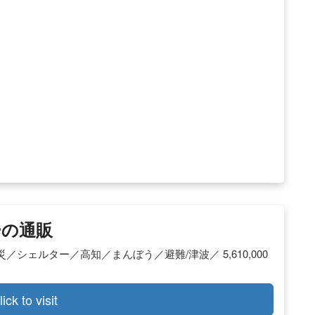
ーの通販
ェルター／高知／まんぼう／避難/津波／ 5,610,000
lick to visit