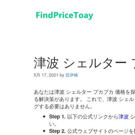
コ
ン
テ
ン
ツ
へ
ス
キ
津波 シェルター 
ッ
プ
5月 17, 2021
by
昌伊橋
あなたは津波 シェルター プカプカ 価格
る解決策があります。 これで、津波 シェル
グする必要はありません。
以下の公式リンクから
津波 
Step 1.
い。
公式ウェブサイトのページを
Step 2.