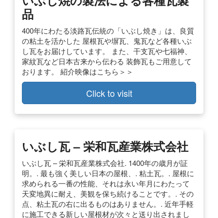
品
400年にわたる淡路瓦伝統の「いぶし焼き」は、良質
の粘土を活かした 屋根瓦や塀瓦、鬼瓦など各種いぶ
し瓦をお届けしています。 また、干支瓦や七福神、
家紋瓦など日本古来から伝わる 装飾瓦もご用意して
おります。 紹介映像はこちら＞＞
Click to visit
いぶし瓦 – 栄和瓦産業株式会社
いぶし瓦 – 栄和瓦産業株式会社. 1400年の歳月が証
明。. 最も強く美しい日本の屋根、. 粘土瓦。. 屋根に
求められる一番の性能、それは永い年月にわたって
天変地異に耐え、美観を保ち続けることです。. その
点、粘土瓦の右に出るものはありません。. 近年手軽
に施工できる新しい屋根材が次々と送り出されまし