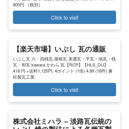
800円 （税別）
Click to visit
【楽天市場】いぶし 瓦の通販
いぶし瓦 六・四桟瓦 屋根瓦 美濃瓦・平瓦・地瓦・桟
瓦・和瓦 kawara かわら 瓦【RCP】【HLS_DU】.
418 円 +送料1,120円. 4ポイント (1倍) 4.89 (18件) 兼
松製瓦工業.
Click to visit
株式会社ミハラ – 淡路瓦伝統の
いぶし焼の製法による各種瓦製