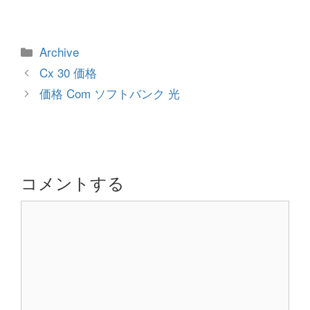
カ
Archive
テ
投
Cx 30 価格
ゴ
稿
価格 Com ソフトバンク 光
リ
ナ
ー
ビ
ゲ
ー
シ
コメントする
ョ
コ
ン
メ
ン
ト