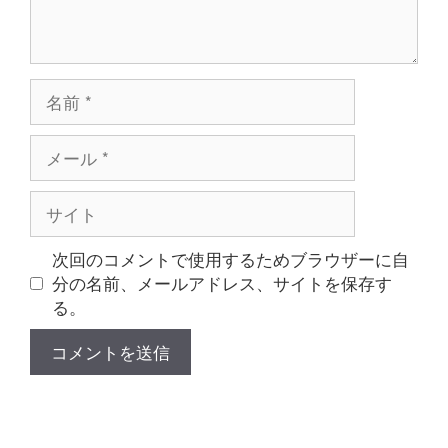
名
前
メ
ー
ル
サ
イ
ト
次回のコメントで使用するためブラウザーに自
分の名前、メールアドレス、サイトを保存す
る。