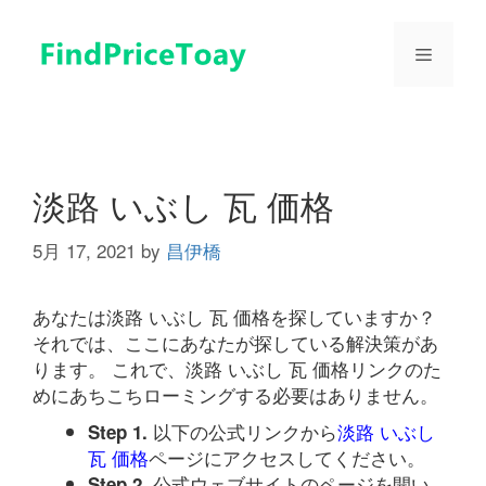
コ
ン
メ
テ
ン
ツ
ニ
へ
ス
ュ
キ
淡路 いぶし 瓦 価格
ッ
プ
5月 17, 2021
by
昌伊橋
ー
あなたは淡路 いぶし 瓦 価格を探していますか？
それでは、ここにあなたが探している解決策があ
ります。 これで、淡路 いぶし 瓦 価格リンクのた
めにあちこちローミングする必要はありません。
以下の公式リンクから
淡路 いぶし
Step 1.
瓦 価格
ページにアクセスしてください。
公式ウェブサイトのページを開い
Step 2.