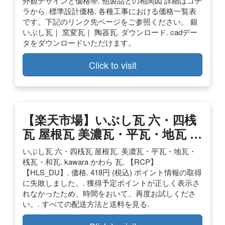
外観デザインと価格帯. 他製品との相関図 詳細はコチ
ラから. 標準設計価格. 各種工事における価格一覧表
です。下記のリンク先ページをご参照ください。 銀
いぶし瓦｜ 窯変瓦｜ 陶器瓦. ダウンロード. cadデー
タをダウンロードいただけます。
Click to visit
【楽天市場】いぶし瓦 六・四桟
瓦 屋根瓦 美濃瓦・平瓦・地瓦 …
いぶし瓦 六・四桟瓦 屋根瓦. 美濃瓦・平瓦・地瓦・
桟瓦・和瓦. kawara かわら 瓦. 【RCP】
【HLS_DU】. 価格. 418円 (税込) ポイント情報の取得
に失敗しました。. 獲得予定ポイントが正しく表示さ
れなかったため、時間をおいて、再度お試しくださ
い。. すべての配送方法と送料を見る.