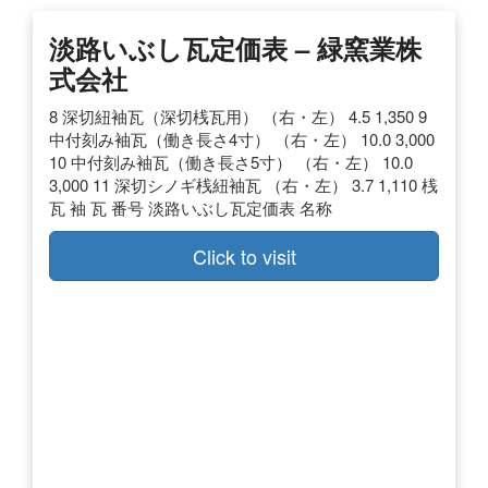
淡路いぶし瓦定価表 – 緑窯業株
式会社
8 深切紐袖瓦（深切桟瓦用） （右・左） 4.5 1,350 9
中付刻み袖瓦（働き長さ4寸） （右・左） 10.0 3,000
10 中付刻み袖瓦（働き長さ5寸） （右・左） 10.0
3,000 11 深切シノギ桟紐袖瓦 （右・左） 3.7 1,110 桟
瓦 袖 瓦 番号 淡路いぶし瓦定価表 名称
Click to visit