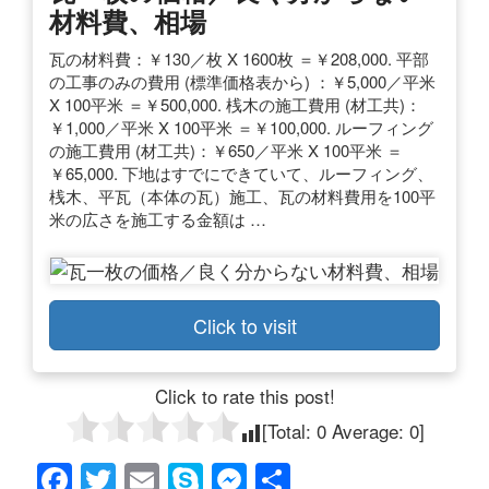
材料費、相場
瓦の材料費：￥130／枚 X 1600枚 ＝￥208,000. 平部
の工事のみの費用 (標準価格表から) ：￥5,000／平米
X 100平米 ＝￥500,000. 桟木の施工費用 (材工共)：
￥1,000／平米 X 100平米 ＝￥100,000. ルーフィング
の施工費用 (材工共)：￥650／平米 X 100平米 ＝
￥65,000. 下地はすでにできていて、ルーフィング、
桟木、平瓦（本体の瓦）施工、瓦の材料費用を100平
米の広さを施工する金額は …
Click to visit
Click to rate this post!
[Total:
0
Average:
0
]
F
T
E
S
M
共